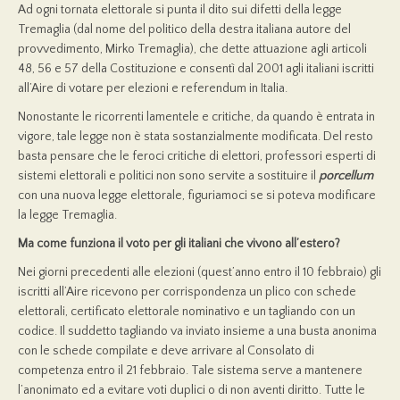
Ad ogni tornata elettorale si punta il dito sui difetti della legge
Tremaglia (dal nome del politico della destra italiana autore del
provvedimento, Mirko Tremaglia), che dette attuazione agli articoli
48, 56 e 57 della Costituzione e consentì dal 2001 agli italiani iscritti
all’Aire di votare per elezioni e referendum in Italia.
Nonostante le ricorrenti lamentele e critiche, da quando è entrata in
vigore, tale legge non è stata sostanzialmente modificata. Del resto
basta pensare che le feroci critiche di elettori, professori esperti di
sistemi elettorali e politici non sono servite a sostituire il
porcellum
con una nuova legge elettorale, figuriamoci se si poteva modificare
la legge Tremaglia.
Ma come funziona il voto per gli italiani che vivono all’estero?
Nei giorni precedenti alle elezioni (quest’anno entro il 10 febbraio) gli
iscritti all’Aire ricevono per corrispondenza un plico con schede
elettorali, certificato elettorale nominativo e un tagliando con un
codice. Il suddetto tagliando va inviato insieme a una busta anonima
con le schede compilate e deve arrivare al Consolato di
competenza entro il 21 febbraio. Tale sistema serve a mantenere
l’anonimato ed a evitare voti duplici o di non aventi diritto. Tutte le