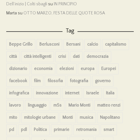
Dell’inizio | Colti sbagli
su
IN PRINCIPIO
Marta
su
OTTO MARZO, FESTA DELLE QUOTE ROSA
Tag
Beppe Grillo
Berlusconi
Bersani
calcio
capitalismo
città
città intelligenti
crisi
dati
democrazia
dizionario
economia
elezioni
europa
Europei
facebook
film
filosofia
fotografia
governo
infografica
innovazione
internet
Israele
Italia
lavoro
linguaggio
m5s
Mario Monti
matteo renzi
mito
mitologie urbane
Monti
musica
Napolitano
pd
pdl
Politica
primarie
retromania
smart