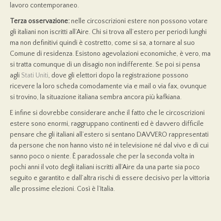
lavoro contemporaneo.
Terza osservazione:
nelle circoscrizioni estere non possono votare
gli italiani non iscritti all’Aire. Chi si trova all’estero per periodi lunghi
ma non definitivi quindi è costretto, come si sa, a tornare al suo
Comune di residenza. Esistono agevolazioni economiche, è vero, ma
si tratta comunque di un disagio non indifferente. Se poi si pensa
agli
Stati Uniti
, dove gli elettori dopo la registrazione possono
ricevere la loro scheda comodamente via e mail o via fax, ovunque
si trovino, la situazione italiana sembra ancora più kafkiana.
E infine si dovrebbe considerare anche il fatto che le circoscrizioni
estere sono enormi, raggruppano continenti ed è davvero difficile
pensare che gli italiani all’estero si sentano DAVVERO rappresentati
da persone che non hanno visto né in televisione né dal vivo e di cui
sanno poco o niente. È paradossale che per la seconda volta in
pochi anni il voto degli italiani iscritti all’Aire da una parte sia poco
seguito e garantito e dall’altra rischi di essere decisivo per la vittoria
alle prossime elezioni. Così è l’Italia.
.