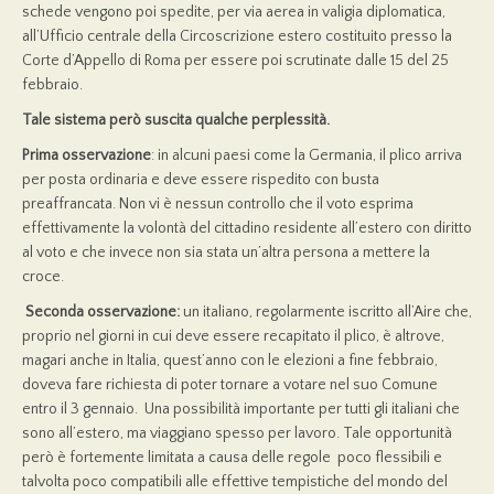
schede vengono poi spedite, per via aerea in valigia diplomatica,
all’Ufficio centrale della Circoscrizione estero costituito presso la
Corte d’Appello di Roma per essere poi scrutinate dalle 15 del 25
febbraio.
Tale sistema però suscita qualche perplessità.
Prima osservazione
: in alcuni paesi come la Germania, il plico arriva
per posta ordinaria e deve essere rispedito con busta
preaffrancata. Non vi è nessun controllo che il voto esprima
effettivamente la volontà del cittadino residente all’estero con diritto
al voto e che invece non sia stata un’altra persona a mettere la
croce.
Seconda osservazione:
un italiano, regolarmente iscritto all’Aire che,
proprio nel giorni in cui deve essere recapitato il plico, è altrove,
magari anche in Italia, quest’anno con le elezioni a fine febbraio,
doveva fare richiesta di poter tornare a votare nel suo Comune
entro il 3 gennaio. Una possibilità importante per tutti gli italiani che
sono all’estero, ma viaggiano spesso per lavoro. Tale opportunità
però è fortemente limitata a causa delle regole poco flessibili e
talvolta poco compatibili alle effettive tempistiche del mondo del