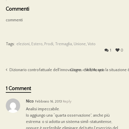
Commenti
commenti
Tags:
elezioni
,
Estero
,
Prodi
,
Tremaglia
,
Unione
,
Voto
1
0
Dizionario controfattuale dell’innovazione – Skill/Asset
Gogna, o meno, qua la situazione 
1 Comment
Nico
Febbraio 16, 2013
Reply
Analisi impeccabile.
Io aggiungo una “quarta osservazione”, anche più
estrema: o si adotta un sistema simil-statunitense,
oppure è preferibile eliminare del tutto l’esercizio del