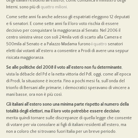
degli italiani residenti all’estero), come comunica il ministero degli
Interni, sono più di
quattro milioni
.
Come sette anni fa anche adesso gli espatriati eleggono 12 deputati
e 6 senatori. E come sette anni fa il loro voto rischia di essere
decisivo per conquistare la maggioranza al Senato. Nel 2006 il
centro sinistra vinse con soli 24mila voti di scarto alla Camera e
500mila al Senato e a Palazzo Madama furono i
quattro
senatori
eletti dai votanti all’estero a consentire a Prodi di avere una seppur
risicata maggioranza.
Se alle politiche del 2008 il voto all’estero non fu determinante
,
vista la débacle del Pd e la netta vittoria del Pdl, oggi, come all’epoca
di Prodi, la situazione è incerta. Fino a pochi mesi fa, sull’onda del
trionfo di Bersani alle primarie, i democratici speravano di vincere a
mani basse, ora non è più così.
Gli italiani all’estero sono una minima parte rispetto al numero della
totalità degli elettori, ma il loro voto potrebbe essere decisivo
:
merita quindi tornare sulle discrepanze di quella legge che consente
di votare per via consolare ai figli di italiani residenti all’estero, ma
non a coloro che si trovano fuori Italia per un breve periodo.