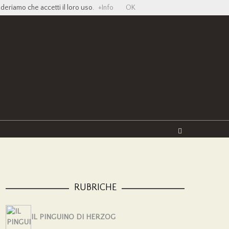
ideriamo che accetti il loro uso.
+Info
OK
Twitter
Facebook
YouTube
Vimeo
RUBRICHE
IL PINGUINO DI HERZOG