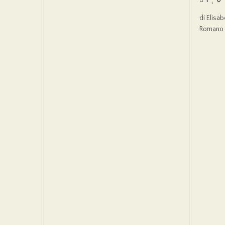
1
0
di Elisa
Romano Pr