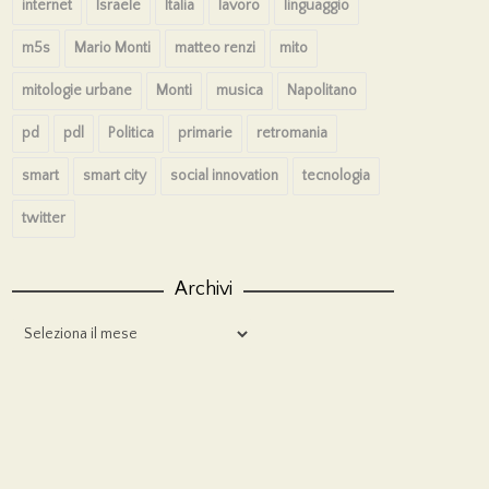
internet
Israele
Italia
lavoro
linguaggio
m5s
Mario Monti
matteo renzi
mito
mitologie urbane
Monti
musica
Napolitano
pd
pdl
Politica
primarie
retromania
smart
smart city
social innovation
tecnologia
twitter
Archivi
Archivi