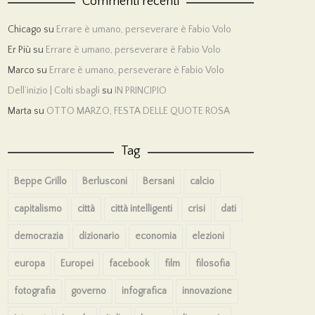
Commenti recenti
Chicago
su
Errare è umano, perseverare è Fabio Volo
Er Più
su
Errare è umano, perseverare è Fabio Volo
Marco
su
Errare è umano, perseverare è Fabio Volo
Dell’inizio | Colti sbagli
su
IN PRINCIPIO
Marta
su
OTTO MARZO, FESTA DELLE QUOTE ROSA
Tag
Beppe Grillo
Berlusconi
Bersani
calcio
capitalismo
città
città intelligenti
crisi
dati
democrazia
dizionario
economia
elezioni
europa
Europei
facebook
film
filosofia
fotografia
governo
infografica
innovazione