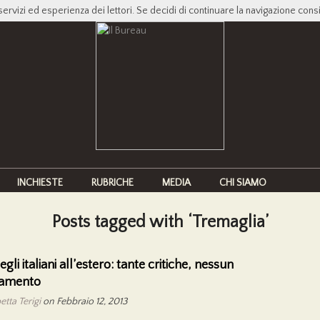
servizi ed esperienza dei lettori. Se decidi di continuare la navigazione cons
INCHIESTE
RUBRICHE
MEDIA
CHI SIAMO
Posts tagged with ‘Tremaglia’
gli italiani all’estero: tante critiche, nessun
amento
etta Terigi
on Febbraio 12, 2013