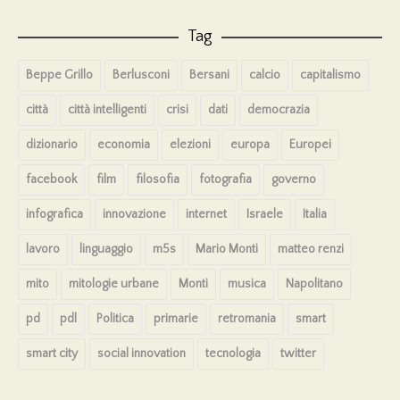
Tag
Beppe Grillo
Berlusconi
Bersani
calcio
capitalismo
città
città intelligenti
crisi
dati
democrazia
dizionario
economia
elezioni
europa
Europei
facebook
film
filosofia
fotografia
governo
infografica
innovazione
internet
Israele
Italia
lavoro
linguaggio
m5s
Mario Monti
matteo renzi
mito
mitologie urbane
Monti
musica
Napolitano
pd
pdl
Politica
primarie
retromania
smart
smart city
social innovation
tecnologia
twitter