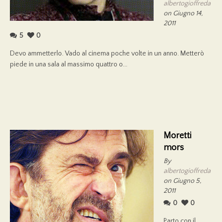
albertogioffreda
on Giugno 14,
2011
5
0
Devo ammetterlo. Vado al cinema poche volte in un anno. Metterò
piede in una sala al massimo quattro o...
Moretti
mors
By
albertogioffreda
on Giugno 5,
2011
0
0
Parto con il