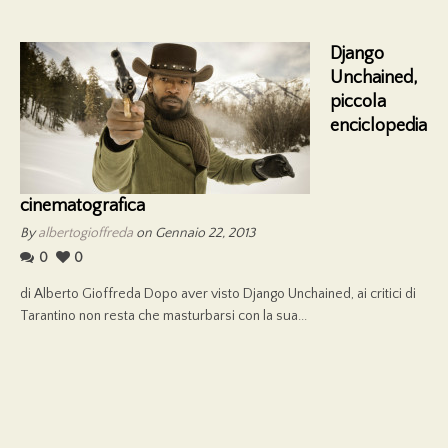
Django
Unchained,
piccola
enciclopedia
cinematografica
By
albertogioffreda
on Gennaio 22, 2013
0
0
di Alberto Gioffreda Dopo aver visto Django Unchained, ai critici di
Tarantino non resta che masturbarsi con la sua...