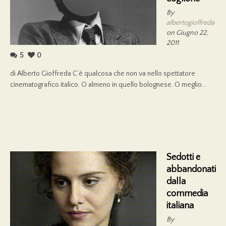
By
albertogioffreda
on Giugno 22,
2011
5
0
di Alberto Gioffreda C’è qualcosa che non va nello spettatore
cinematografico italico. O almeno in quello bolognese. O meglio...
Sedotti e
abbandonati
dalla
commedia
italiana
By