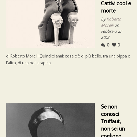
Cattivi cool e
morte
By
Roberto
Morelli
on
Febbraio 27,
2012
0
0
di Roberto Morelli Quindici anni: cosa c’è di più bello, tra una pippa e
l’altra, di una bella rapina...
Se non
conosci
Truffaut,
non sei un
coglione