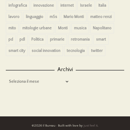
infografica
innovazione
internet
Israele
Italia
lavoro
linguaggio
m5s
Mario Monti
matteo renzi
mito
mitologie urbane
Monti
musica
Napolitano
pd
pdl
Politica
primarie
retromania
smart
smart city
social innovation
tecnologia
twitter
Archivi
Archivi
©2026 il Bureau · Built with love by
just feel it
.