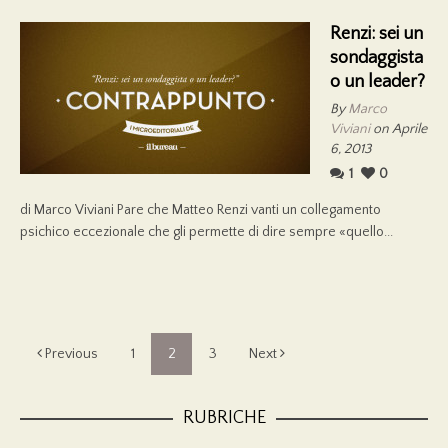
Renzi: sei un
sondaggista
o un leader?
By
Marco
Viviani
on Aprile
6, 2013
1
0
di Marco Viviani Pare che Matteo Renzi vanti un collegamento
psichico eccezionale che gli permette di dire sempre «quello...
Previous
1
2
3
Next
RUBRICHE