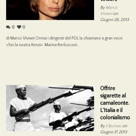
By
Marco
Viviani
on
Giugno 26, 2013
0
0
di Marco Viviani Ormai i dirigenti del PDL la chiamano a gran voce.
«Sei la nostra Renzi». Marina Berlusconi...
Offrire
sigarette al
camaleonte.
L’Italia e il
colonialismo
By
il Bureau
on
Giugno 17, 2013