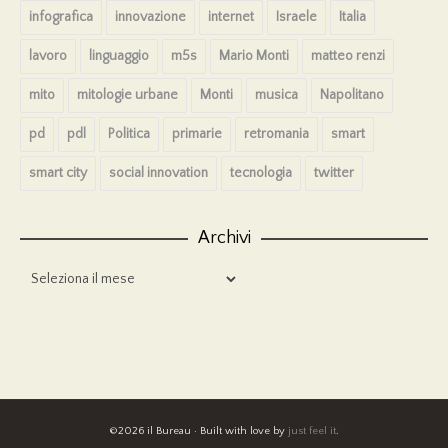
infografica
innovazione
internet
Israele
Italia
lavoro
linguaggio
m5s
Mario Monti
matteo renzi
mito
mitologie urbane
Monti
musica
Napolitano
pd
pdl
Politica
primarie
retromania
smart
smart city
social innovation
tecnologia
twitter
Archivi
Archivi
©2026 il Bureau · Built with love by
just feel it
.