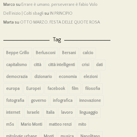
Marco
su
Errare è umano, perseverare è Fabio Volo
Dell’inizio | Colti sbagli
su
IN PRINCIPIO
Marta
su
OTTO MARZO, FESTA DELLE QUOTE ROSA
Tag
Beppe Grillo
Berlusconi
Bersani
calcio
capitalismo
città
città intelligenti
crisi
dati
democrazia
dizionario
economia
elezioni
europa
Europei
facebook
film
filosofia
fotografia
governo
infografica
innovazione
internet
Israele
Italia
lavoro
linguaggio
m5s
Mario Monti
matteo renzi
mito
mitologie urbane
Monti
musica
Napolitano