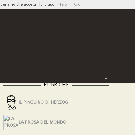
ideriamo che accetti il loro uso.
+Info
OK
Twitter
Facebook
YouTube
Vimeo
RUBRICHE
IL PINGUINO DI HERZOG
LA PROSA DEL MONDO