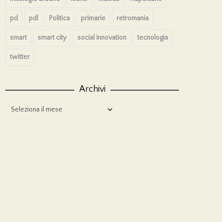
pd
pdl
Politica
primarie
retromania
smart
smart city
social innovation
tecnologia
twitter
Archivi
Archivi