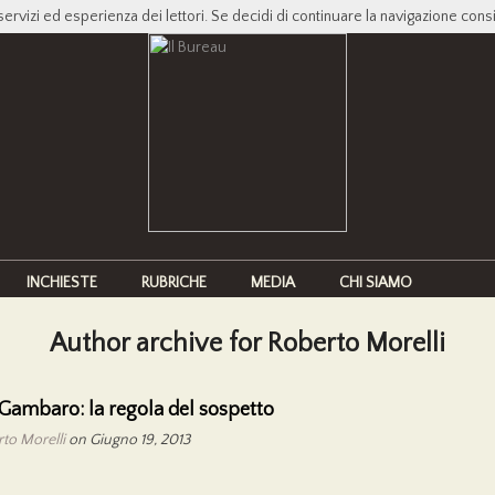
servizi ed esperienza dei lettori. Se decidi di continuare la navigazione cons
INCHIESTE
RUBRICHE
MEDIA
CHI SIAMO
Author archive for Roberto Morelli
Gambaro: la regola del sospetto
to Morelli
on Giugno 19, 2013