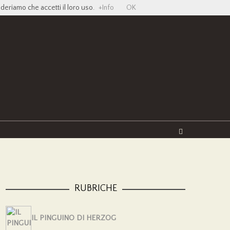
ideriamo che accetti il loro uso.
+Info
OK
Twitter
Facebook
YouTube
Vimeo
RUBRICHE
IL PINGUINO DI HERZOG