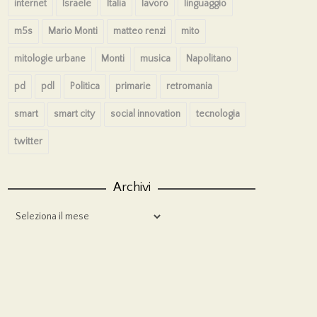
internet
Israele
Italia
lavoro
linguaggio
m5s
Mario Monti
matteo renzi
mito
mitologie urbane
Monti
musica
Napolitano
pd
pdl
Politica
primarie
retromania
smart
smart city
social innovation
tecnologia
twitter
Archivi
Archivi