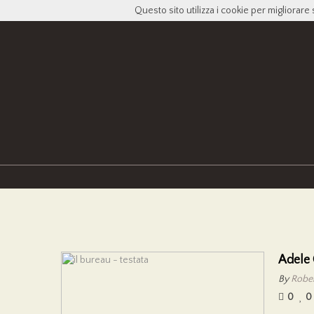
Questo sito utilizza i cookie per migliorare 
Adele 
By
Rober
0
0