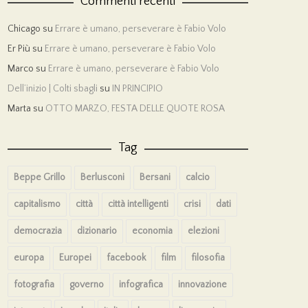
Commenti recenti
Chicago
su
Errare è umano, perseverare è Fabio Volo
Er Più
su
Errare è umano, perseverare è Fabio Volo
Marco
su
Errare è umano, perseverare è Fabio Volo
Dell’inizio | Colti sbagli
su
IN PRINCIPIO
Marta
su
OTTO MARZO, FESTA DELLE QUOTE ROSA
Tag
Beppe Grillo
Berlusconi
Bersani
calcio
capitalismo
città
città intelligenti
crisi
dati
democrazia
dizionario
economia
elezioni
europa
Europei
facebook
film
filosofia
fotografia
governo
infografica
innovazione