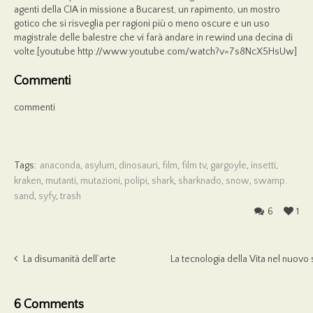
agenti della CIA in missione a Bucarest, un rapimento, un mostro
gotico che si risveglia per ragioni più o meno oscure e un uso
magistrale delle balestre che vi farà andare in rewind una decina di
volte.[youtube http://www.youtube.com/watch?v=7s8NcX5HsUw]
Commenti
commenti
Tags:
anaconda
,
asylum
,
dinosauri
,
film
,
film tv
,
gargoyle
,
insetti
,
kraken
,
mutanti
,
mutazioni
,
polipi
,
shark
,
sharknado
,
snow
,
swamp.
sand
,
syfy
,
trash
6
1
La disumanità dell’arte
La tecnologia della Vita nel nuovo
6 Comments