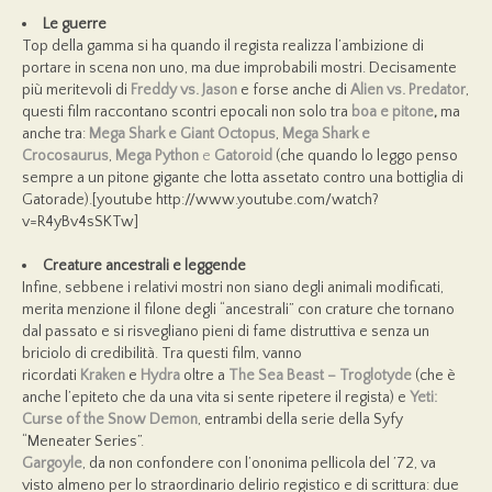
Le guerre
Top della gamma si ha quando il regista realizza l’ambizione di
portare in scena non uno, ma due improbabili mostri. Decisamente
più meritevoli di
Freddy vs. Jason
e forse anche di
Alien vs. Predator
,
questi film raccontano scontri epocali non solo tra
boa e pitone
,
ma
anche tra:
Mega Shark e Giant Octopus
,
Mega Shark e
Crocosaurus
,
Mega Python
e
Gatoroid
(che quando lo leggo penso
sempre a un pitone gigante che lotta assetato contro una bottiglia di
Gatorade).[youtube http://www.youtube.com/watch?
v=R4yBv4sSKTw]
Creature ancestrali e leggende
Infine, sebbene i relativi mostri non siano degli animali modificati,
merita menzione il filone degli “ancestrali” con crature che tornano
dal passato e si risvegliano pieni di fame distruttiva e senza un
briciolo di credibilità. Tra questi film, vanno
ricordati
Kraken
e
Hydra
oltre a
The Sea Beast
– Troglotyde
(che è
anche l’epiteto che da una vita si sente ripetere il regista) e
Yeti:
Curse of the Snow Demon
, entrambi della serie della Syfy
“Meneater Series”.
Gargoyle
, da non confondere con l’ononima pellicola del ’72, va
visto almeno per lo straordinario delirio registico e di scrittura: due