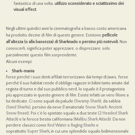
fantastico di una volta,
utilizzo sconsiderato e sciattissimo dei
visual effect
.
Negli ultimi quindici anni la cinematografia a basso costo americana
ha prodotto decine di film di questo genere. Esistono
pellicole
all’altezza (o alla bassezza) di Sharknado o persino più notevoli.
Non
conoscerli, significa poter apprezzare, o disprezzare, solo
parzialmente questo film sorprendente.
Alcuni esempi:
Shark-mania
Forse perché i suoi denti affilati terrorizzano dai tempi di Jaws, forse
perché il suo habitat rende d’obbligo ragazze in bikini tanto amate dal
regista di turno e dal suo pubblico nerd, lo squalo è il protagonista
più apprezzato in questo genere di film. Esiste infatti un vero filone a
lui dedicato. Ci sono squali da palude (
Swamp Shark
), da sabbia
(
Sand Sharks
), persino da neve (l’amatoriale
Snow Shark: Ancient
Snow Beast
). Poi c’è lo spietato squalo a due teste (
2 Headed Shark
Attack
) e la feroce bestia californiana (
Malibu Shark Attack
). Da non
perdere classici come
Red Water
e
Raging Sharks
e
soprattutto
Super Shark
,
in cui uno splendido squalo bidimensionale