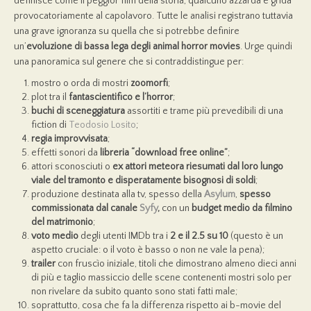
definisce come il peggior film della storia, qualcuno azzarda e grida
provocatoriamente al capolavoro. Tutte le analisi registrano tuttavia
una grave ignoranza su quella che si potrebbe definire
un’
evoluzione di bassa lega degli animal horror movies
. Urge quindi
una panoramica sul genere che si contraddistingue per:
mostro o orda di mostri
zoomorfi
;
plot tra il
fantascientifico e l’horror
;
buchi di sceneggiatura
assortiti e trame più prevedibili di una
fiction di
Teodosio Losito
;
regia improvvisata
;
effetti sonori da
libreria “download free online”
;
attori sconosciuti o
ex attori meteora riesumati dal loro lungo
viale del tramonto e disperatamente bisognosi di soldi
;
produzione destinata alla tv, spesso della
Asylum
,
spesso
commissionata dal canale
Syfy
,
con un
budget medio da filmino
del matrimonio
;
voto medio
degli utenti IMDb tra i
2 e il 2.5 su 10
(questo è un
aspetto cruciale: o il voto è basso o non ne vale la pena);
trailer
con fruscìo iniziale, titoli che dimostrano almeno dieci anni
di più e taglio massiccio delle scene contenenti mostri solo per
non rivelare da subito quanto sono stati fatti male;
soprattutto, cosa che fa la differenza rispetto ai b-movie del