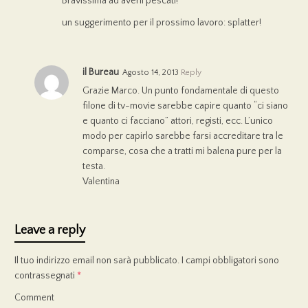
Bravissima ad averli pescati!
un suggerimento per il prossimo lavoro: splatter!
il Bureau
Agosto 14, 2013
Reply
Grazie Marco. Un punto fondamentale di questo
filone di tv-movie sarebbe capire quanto “ci siano
e quanto ci facciano” attori, registi, ecc. L’unico
modo per capirlo sarebbe farsi accreditare tra le
comparse, cosa che a tratti mi balena pure per la
testa.
Valentina
Leave a reply
Il tuo indirizzo email non sarà pubblicato.
I campi obbligatori sono
contrassegnati
*
Comment