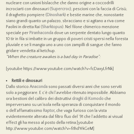
nucleare con unioni bislacche che danno origine a coccodrilli
incrociarti con dinosauri (
Supercroc
), pescioni con la faccia di Grisù,
il draghetto pompiere (
Dinoshark
) e bestie marine che, nonostante
siano grandi quanto un palazzo, sbracciano e si agitano a riva come
Paolini in diretta Rai (
Sharktopus
). Nel filone chimerico menzione
speciale per
Piranhaconda
dove un serpente dentato lungo quanto
10 tir in fila si imbatte in un gruppo di poveri cristi spersi nella foresta
pluviale e se li mangia uno a uno con zampilli di sangue che fanno
gridare vendetta al ketchup.
“When the creature awakes is a bad day in Paradise”:
[youtube https://www.youtube.com/watch?v=fcDaxyLfrNk]
Rettili e dinosauri
Dallo storico
Anaconda
sono passati diversi anni che sono serviti
solo a peggiorare. E c’è chi l’avrebbe ritenuto impossibile. Abbiamo
ora bestioni del calibro dei distruttivi
draghi di Komodo
che
imperversano su un’isola nella speranza di conquistare il mondo
o
dell’affamatissimo
Raptor
,
che vaga furioso con la vista
evidentemente alterata dal filtro fluo del ’91 che l’addetto ai visual
effect gli ha messo al posto della retina.[youtube
http://www.youtube.com/watch?v=fi1hdYrkGeM]