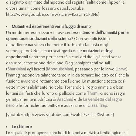
disegnato e animato dal nipotino del regista “salta come Flipper” e
divora umani come fossero ostie.[youtube
http://www.youtube.com/watch?v=Rx2cTYCP0Ns]
Mutanti ed esperimenti vari sfuggiti di mano
Un modo per esorcizzare il novecentesco
timore dell’umanità per le
spaventose ibridazioni della scienza
? O un semplicissimo
espediente narrativo che mette il turbo alla fantasia degli
sceneggiatori? Nella macrocategoria delle
mutazioni e degli
esperimenti
rientrano per la verità alcuni dei titoli già citati senza
esaurire la trattazione del filone. Dagli onnipresenti squali
(
SharkMan
) agli insetti (
MosquitoMan
), passando per le larve (
Larva
),
l’immaginazione va talmente tanto in là da tornare indietro così che la
fusione avviene direttamente con l’uomo. La mutazione tocca così
vette impensabilmente ridicole. Tornando al regno animale e ben
lontani dai fasti che furono di pellicole come
Them!
, ci sono i ragni
geneticamente modificati di
Arachnid
e de
La vendetta del ragno
ner
o
o le formiche radioattive e assassine di
Glass Trap
.
[youtube http://www.youtube.com/watch?v=nLj-XkvbpqE]
Le chimere
Lo squalo è protagonista anche di fusioni a metà tra il mitologico e il