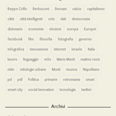
Beppe Grillo
Berlusconi
Bersani
calcio
capitalismo
città
città intelligenti
crisi
dati
democrazia
dizionario
economia
elezioni
europa
Europei
facebook
film
filosofia
fotografia
governo
infografica
innovazione
internet
Israele
Italia
lavoro
linguaggio
m5s
Mario Monti
matteo renzi
mito
mitologie urbane
Monti
musica
Napolitano
pd
pdl
Politica
primarie
retromania
smart
smart city
social innovation
tecnologia
twitter
Archivi
Archivi