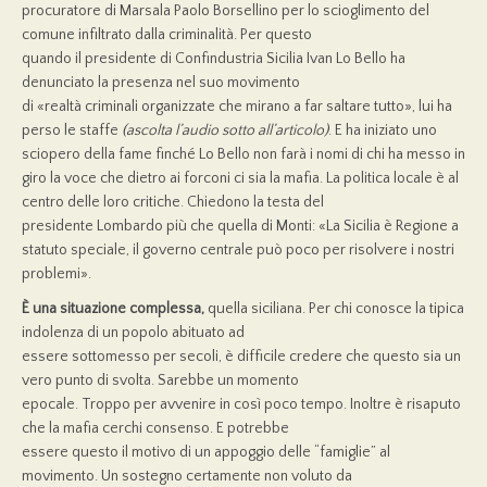
procuratore di Marsala Paolo Borsellino per lo scioglimento del
comune infiltrato dalla criminalità. Per questo
quando il presidente di Confindustria Sicilia Ivan Lo Bello ha
denunciato la presenza nel suo movimento
di «realtà criminali organizzate che mirano a far saltare tutto», lui ha
perso le staffe
(ascolta l’audio sotto all’articolo)
. E ha iniziato uno
sciopero della fame finché Lo Bello non farà i nomi di chi ha messo in
giro la voce che dietro ai forconi ci sia la mafia. La politica locale è al
centro delle loro critiche. Chiedono la testa del
presidente Lombardo più che quella di Monti: «La Sicilia è Regione a
statuto speciale, il governo centrale può poco per risolvere i nostri
problemi».
È una situazione complessa,
quella siciliana. Per chi conosce la tipica
indolenza di un popolo abituato ad
essere sottomesso per secoli, è difficile credere che questo sia un
vero punto di svolta. Sarebbe un momento
epocale. Troppo per avvenire in così poco tempo. Inoltre è risaputo
che la mafia cerchi consenso. E potrebbe
essere questo il motivo di un appoggio delle “famiglie” al
movimento. Un sostegno certamente non voluto da