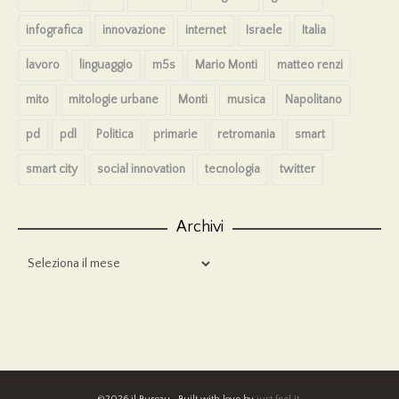
infografica
innovazione
internet
Israele
Italia
lavoro
linguaggio
m5s
Mario Monti
matteo renzi
mito
mitologie urbane
Monti
musica
Napolitano
pd
pdl
Politica
primarie
retromania
smart
smart city
social innovation
tecnologia
twitter
Archivi
Archivi