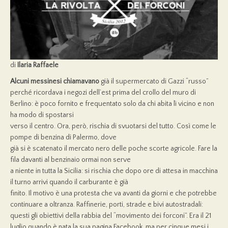
di
Ilaria Raffaele
Alcuni messinesi chiamavano
già il supermercato di Gazzi “russo”
perché ricordava i negozi dell’est prima del crollo del muro di
Berlino: è poco fornito e frequentato solo da chi abita lì vicino e non
ha modo di spostarsi
verso il centro. Ora, però, rischia di svuotarsi del tutto. Così come le
pompe di benzina di Palermo, dove
già si è scatenato il mercato nero delle poche scorte agricole. Fare la
fila davanti al benzinaio ormai non serve
a niente in tutta la Sicilia: si rischia che dopo ore di attesa in macchina
il turno arrivi quando il carburante è già
finito. Il motivo è una protesta che va avanti da giorni e che potrebbe
continuare a oltranza. Raffinerie, porti, strade e bivi autostradali:
questi gli obiettivi della rabbia del “movimento dei forconi”. Era il 21
luglio quando è nata la sua pagina Facebook, ma per cinque mesi i