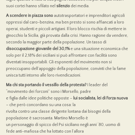
suoi cortei hanno sfilato nel
silenzio
dei media.
A scendere in piazza sono
autotrasportatori e imprenditori agricoli
oppressi dal caro-benzina, ma ben presto si sono affiancati a loro
operai, studenti e piccoli artigiani. Il loro blocco rischia di mettere in
ginocchio la Sicilia, già provata dalla crisi. Hanno ragione da vendere,
secondo la maggior parte della popolazione. Un tasso di
disoccupazione giovanile del 30,1%
e una situazione economica che
solo per il 2,18% dei siciliani si può affrontare con facilità sono
diventati insopportabili. Gli esponenti del movimento non si
preoccupano dell’appoggio della popolazione, convinti che la fame
unisca tutti intorno alle loro rivendicazioni.
Ma chi sta portando il vessillo della protesta?
I leader del
“movimento dei forconi” sono i Morsello, padre
e figlia dalle idee politiche opposte –
lui socialista, lei di Forza nuova
– che però concordano su una cosa: la
rivolta contro una classe dirigente lontana dai bisogni della
popolazione è sacrosanta. Martino Morsello è
un personaggio di spicco del Psi siciliano negli anni ‘80, uomo di
fede anti-mafiosa che ha lottato con l’allora