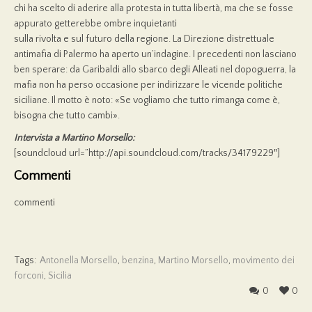
chi ha scelto di aderire alla protesta in tutta libertà, ma che se fosse
appurato getterebbe ombre inquietanti
sulla rivolta e sul futuro della regione. La Direzione distrettuale
antimafia di Palermo ha aperto un’indagine. I precedenti non lasciano
ben sperare: da Garibaldi allo sbarco degli Alleati nel dopoguerra, la
mafia non ha perso occasione per indirizzare le vicende politiche
siciliane. Il motto è noto: «Se vogliamo che tutto rimanga come è,
bisogna che tutto cambi».
Intervista a Martino Morsello:
[soundcloud url=”http://api.soundcloud.com/tracks/34179229″]
Commenti
commenti
Tags:
Antonella Morsello
,
benzina
,
Martino Morsello
,
movimento dei
forconi
,
Sicilia
0
0