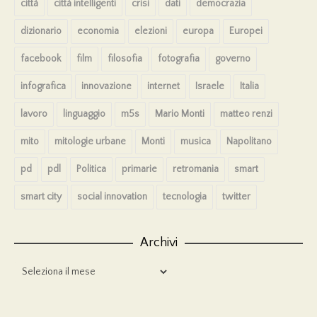
città
città intelligenti
crisi
dati
democrazia
dizionario
economia
elezioni
europa
Europei
facebook
film
filosofia
fotografia
governo
infografica
innovazione
internet
Israele
Italia
lavoro
linguaggio
m5s
Mario Monti
matteo renzi
mito
mitologie urbane
Monti
musica
Napolitano
pd
pdl
Politica
primarie
retromania
smart
smart city
social innovation
tecnologia
twitter
Archivi
Archivi