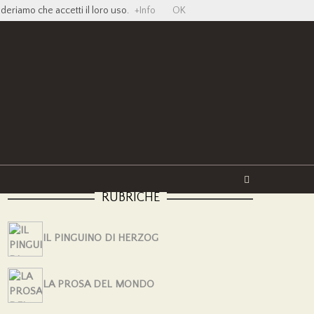
ideriamo che accetti il loro uso.
+Info
OK
Twitter
Facebook
YouTube
Vimeo
RUBRICHE
IL PINGUINO DI HERZOG
LA PROSA DEL MONDO