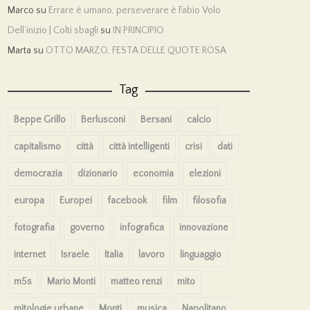
Marco
su
Errare è umano, perseverare è Fabio Volo
Dell’inizio | Colti sbagli
su
IN PRINCIPIO
Marta
su
OTTO MARZO, FESTA DELLE QUOTE ROSA
Tag
Beppe Grillo
Berlusconi
Bersani
calcio
capitalismo
città
città intelligenti
crisi
dati
democrazia
dizionario
economia
elezioni
europa
Europei
facebook
film
filosofia
fotografia
governo
infografica
innovazione
internet
Israele
Italia
lavoro
linguaggio
m5s
Mario Monti
matteo renzi
mito
mitologie urbane
Monti
musica
Napolitano