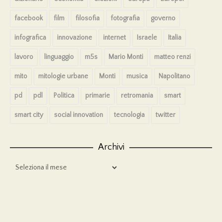
facebook
film
filosofia
fotografia
governo
infografica
innovazione
internet
Israele
Italia
lavoro
linguaggio
m5s
Mario Monti
matteo renzi
mito
mitologie urbane
Monti
musica
Napolitano
pd
pdl
Politica
primarie
retromania
smart
smart city
social innovation
tecnologia
twitter
Archivi
Archivi