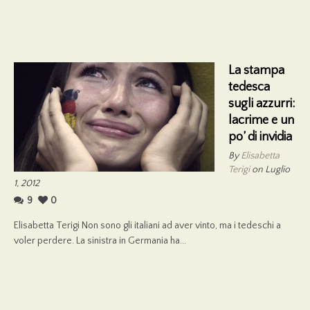
La stampa
tedesca
sugli azzurri:
lacrime e un
po’ di invidia
By
Elisabetta
Terigi
on Luglio
1, 2012
9
0
Elisabetta Terigi Non sono gli italiani ad aver vinto, ma i tedeschi a
voler perdere. La sinistra in Germania ha...