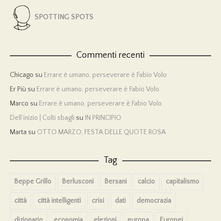
SPOTTING SPOTS
Commenti recenti
Chicago
su
Errare è umano, perseverare è Fabio Volo
Er Più
su
Errare è umano, perseverare è Fabio Volo
Marco
su
Errare è umano, perseverare è Fabio Volo
Dell’inizio | Colti sbagli
su
IN PRINCIPIO
Marta
su
OTTO MARZO, FESTA DELLE QUOTE ROSA
Tag
Beppe Grillo
Berlusconi
Bersani
calcio
capitalismo
città
città intelligenti
crisi
dati
democrazia
dizionario
economia
elezioni
europa
Europei