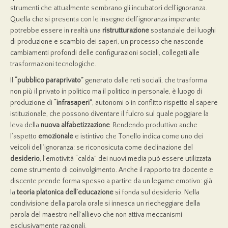
strumenti che attualmente sembrano gli incubatori dell’ignoranza.
Quella che si presenta con le insegne dell’ignoranza imperante
potrebbe essere in realtà una
ristrutturazione
sostanziale dei luoghi
di produzione e scambio dei saperi, un processo che nasconde
cambiamenti profondi delle configurazioni sociali, collegati alle
trasformazioni tecnologiche.
Il
“
pubblico paraprivato
”
generato dalle reti sociali, che trasforma
non più il privato in politico ma il politico in personale, è luogo di
produzione di
“
infrasaperi
”
, autonomi o in conflitto rispetto al sapere
istituzionale, che possono diventare il fulcro sul quale poggiare la
leva della
nuova alfabetizzazione
. Rendendo produttivo anche
l’aspetto
emozionale
e istintivo che Tonello indica come uno dei
veicoli dell’ignoranza: se riconosicuta come declinazione del
desiderio
, l’emotività “calda” dei nuovi media
può essere utilizzata
come strumento di coinvolgimento. Anche il rapporto tra docente e
discente prende forma spesso a partire da un legame emotivo: già
la
teoria platonica dell
’
educazione
si fonda sul desiderio. Nella
condivisione della parola orale si innesca un riecheggiare della
parola del maestro nell’allievo che non attiva meccanismi
esclusivamente razionali.