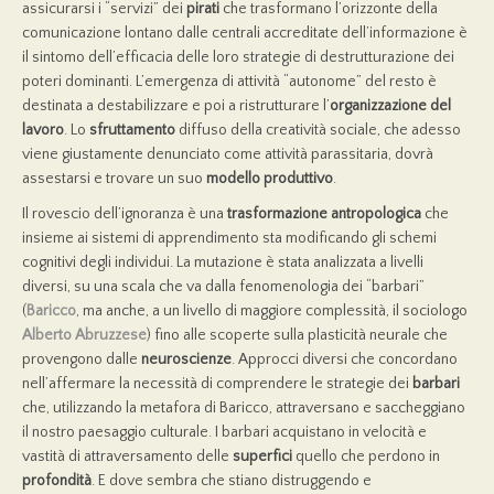
assicurarsi i “servizi” dei
pirati
che trasformano l’orizzonte della
comunicazione lontano dalle centrali accreditate dell’informazione è
il sintomo dell’efficacia delle loro strategie di destrutturazione dei
poteri dominanti. L’emergenza di attività “autonome” del resto è
destinata a destabilizzare e poi a ristrutturare l’
organizzazione del
lavoro
. Lo
sfruttamento
diffuso della creatività sociale, che adesso
viene giustamente denunciato come attività parassitaria, dovrà
assestarsi e trovare un suo
modello produttivo
.
Il rovescio dell’ignoranza è una
trasformazione antropologica
che
insieme ai sistemi di apprendimento sta modificando gli schemi
cognitivi degli individui. La mutazione è stata analizzata a livelli
diversi, su una scala che va dalla fenomenologia dei “barbari”
(
Baricco
, ma anche, a un livello di maggiore complessità, il sociologo
Alberto Abruzzese
)
fino alle scoperte sulla plasticità neurale che
provengono dalle
neuroscienze
. Approcci diversi che concordano
nell’affermare la necessità di comprendere le strategie dei
barbari
che, utilizzando la metafora di Baricco, attraversano e saccheggiano
il nostro paesaggio culturale. I barbari acquistano in velocità e
vastità di attraversamento delle
superfici
quello che perdono in
profondit
à
. E dove sembra che stiano distruggendo e