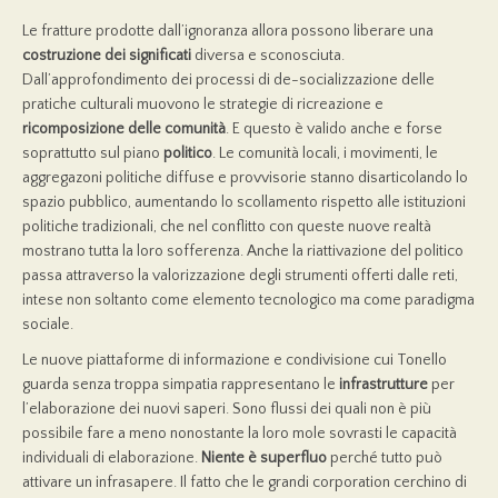
Le fratture prodotte dall’ignoranza allora possono liberare una
costruzione dei significati
diversa e sconosciuta.
Dall’approfondimento dei processi di de-socializzazione delle
pratiche culturali muovono le strategie di ricreazione e
ricomposizione delle comunit
à
. E questo è valido anche e forse
soprattutto sul piano
politico
. Le comunità locali, i movimenti, le
aggregazoni politiche diffuse e provvisorie stanno disarticolando lo
spazio pubblico, aumentando lo scollamento rispetto alle istituzioni
politiche tradizionali, che nel conflitto con queste nuove realtà
mostrano tutta la loro sofferenza. Anche la riattivazione del politico
passa attraverso la valorizzazione degli strumenti offerti dalle reti,
intese non soltanto come elemento tecnologico ma come paradigma
sociale.
Le nuove piattaforme di informazione e condivisione cui Tonello
guarda senza troppa simpatia rappresentano le
infrastrutture
per
l’elaborazione dei nuovi saperi. Sono flussi dei quali non è più
possibile fare a meno nonostante la loro mole sovrasti le capacità
individuali di elaborazione.
Niente
è
superfluo
perché tutto può
attivare un infrasapere. Il fatto che le grandi corporation cerchino di