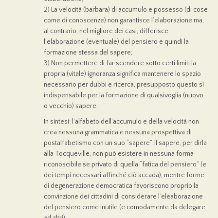
2) La velocità (barbara) di accumulo e possesso (di cose
come di conoscenze) non garantisce l’elaborazione ma,
al contrario, nel migliore dei casi, differisce
l’elaborazione (eventuale) del pensiero e quindi la
formazione stessa del sapere;
3) Non permettere di far scendere sotto certi limiti la
propria (vitale) ignoranza significa mantenere lo spazio
necessario per dubbi e ricerca, presupposto questo sì
indispensabile per la formazione di qualsivoglia (nuovo
o vecchio) sapere.
In sintesi: l’alfabeto dell’accumulo e della velocità non
crea nessuna grammatica e nessuna prospettiva di
postalfabetismo con un suo “sapere”. Il sapere, per dirla
alla Tocqueville, non può esistere in nessuna forma
riconoscibile se privato di quella “fatica del pensiero” (e
dei tempi necessari affinché ciò accada), mentre forme
di degenerazione democratica favoriscono proprio la
convinzione dei cittadini di considerare l’eleaborazione
del pensiero come inutile (e comodamente da delegare
ad altri):