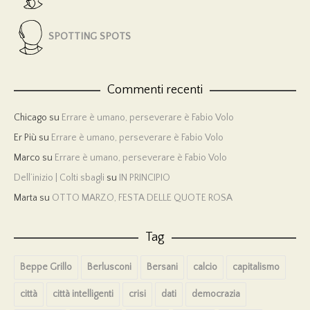
SPOTTING SPOTS
Commenti recenti
Chicago
su
Errare è umano, perseverare è Fabio Volo
Er Più
su
Errare è umano, perseverare è Fabio Volo
Marco
su
Errare è umano, perseverare è Fabio Volo
Dell’inizio | Colti sbagli
su
IN PRINCIPIO
Marta
su
OTTO MARZO, FESTA DELLE QUOTE ROSA
Tag
Beppe Grillo
Berlusconi
Bersani
calcio
capitalismo
città
città intelligenti
crisi
dati
democrazia