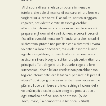
“Al di sopra di essi si eleva un potere immenso e
tutelare, che solo si incarica di assicurare i loro beni e di
vegliare sulla loro sorte. E’ assoluto, particolareggiato,
regolare, previdente e mite. Rassomiglierebbe
all’autorità paterna se, come essa, avesse lo scopo di
preparare gli uomini alla virilità, mentre cerca invece di
fissarli irrevocabilmente nell’infanzia, ama che i cittadini
si divertano, purché non pensino che a divertirsi. Lavora
volentieri al loro benessere, ma vuole esserne l’unico
agente e regolatore; provvede alla loro sicurezza e ad
assicurare i loro bisogni, facilita i loro piaceri, tratta i loro
principali affari, dirige le loro industrie, regola le loro
successioni, divide le loro eredità; non potrebbe esso
togliere interamente loro la fatica di pensare e la pena di
vivere? Così ogni giorno esso rende meno necessario e
più raro l’uso del libero arbitrio, restringe l’azione della
volontà in più piccolo spazio e toglie a poco a poco a
ogni cittadino perfino l’uso di se stesso”. (A. de
Tocqueville, “La democrazia in America” – 1840)