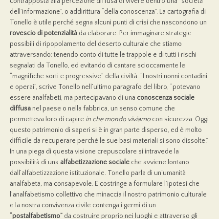
contrapposta alla percezione diffusa di vivere dentro una “società
dell’informazione”, o addirittura “della conoscenza”. La cartografia di
Tonello è utile perché segna alcuni punti di crisi che nascondono un
rovescio di potenzialit
à
da elaborare. Per immaginare strategie
possibili di ripopolamento del deserto culturale che stiamo
attraversando: tenendo conto di tutte le trappole e di tutti i rischi
segnalati da Tonello, ed evitando di cantare scioccamente le
“magnifiche sorti e progressive” della civiltà. “I nostri nonni contadini
e operai”, scrive Tonello nell’ultimo paragrafo del libro, “potevano
essere analfabeti, ma partecipavano di una
conoscenza sociale
diffusa
nel paese o nella fabbrica, un senso comune che
permetteva loro di capire
in che mondo viviamo
con sicurezza. Oggi
questo patrimonio di saperi si è in gran parte disperso, ed è molto
difficile da recuperare perché le sue basi materiali si sono dissolte.”
In una piega di questa visione crepuscolare si intravede la
possibilità di una
alfabetizzazione sociale
che avviene lontano
dall’alfabetizzazione istituzionale. Tonello parla di un’umanità
analfabeta, ma consapevole. E costringe a formulare l’ipotesi che
l’analfabetismo collettivo che minaccia il nostro patrimonio culturale
e la nostra convivenza civile contenga i germi di un
“
postalfabetismo
”
da costruire proprio nei luoghi e attraverso gli