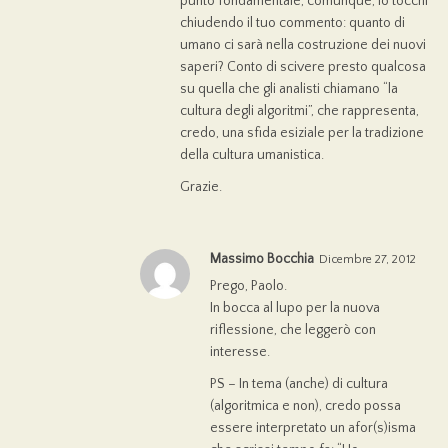
punto fondamentale, comunque, lo tocchi
chiudendo il tuo commento: quanto di
umano ci sarà nella costruzione dei nuovi
saperi? Conto di scivere presto qualcosa
su quella che gli analisti chiamano “la
cultura degli algoritmi”, che rappresenta,
credo, una sfida esiziale per la tradizione
della cultura umanistica.
Grazie.
Massimo Bocchia
Dicembre 27, 2012
Prego, Paolo.
In bocca al lupo per la nuova
riflessione, che leggerò con
interesse.
PS – In tema (anche) di cultura
(algoritmica e non), credo possa
essere interpretato un afor(s)isma