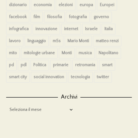
dizionario
economia
elezioni
europa
Europei
facebook
film
filosofia
fotografia
governo
infografica
innovazione
internet
Israele
Italia
lavoro
linguaggio
m5s
Mario Monti
matteo renzi
mito
mitologie urbane
Monti
musica
Napolitano
pd
pdl
Politica
primarie
retromania
smart
smart city
social innovation
tecnologia
twitter
Archivi
Archivi