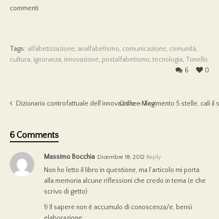
commenti
Tags:
alfabetizzazione
,
analfabetismo
,
comunicazione
,
comunità
,
cultura
,
ignoranza
,
innovazione
,
postalfabetismo
,
tecnologia
,
Tonello
6
0
Dizionario controfattuale dell’innovazione – Tag
Grillo e Movimento 5 stelle, cali il 
6 Comments
Massimo Bocchia
Dicembre 18, 2012
Reply
Non ho letto il libro in questione, ma l’articolo mi porta
alla memoria alcune riflessioni che credo in tema (e che
scrivo di getto):
1) Il sapere non è accumulo di conoscenza/e, bensì
elaborazione;