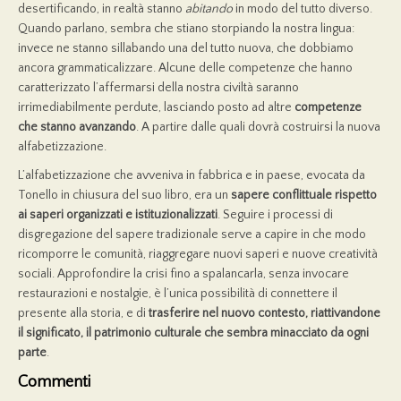
desertificando, in realtà stanno
abitando
in modo del tutto diverso.
Quando parlano, sembra che stiano storpiando la nostra lingua:
invece ne stanno sillabando una del tutto nuova, che dobbiamo
ancora grammaticalizzare. Alcune delle competenze che hanno
caratterizzato l’affermarsi della nostra civiltà saranno
irrimediabilmente perdute, lasciando posto ad altre
competenze
che stanno avanzando
. A partire dalle quali dovrà costruirsi la nuova
alfabetizzazione.
L’alfabetizzazione che avveniva in fabbrica e in paese, evocata da
Tonello in chiusura del suo libro, era un
sapere conflittuale rispetto
ai saperi organizzati e istituzionalizzati
. Seguire i processi di
disgregazione del sapere tradizionale serve a capire in che modo
ricomporre le comunità, riaggregare nuovi saperi e nuove creatività
sociali. Approfondire la crisi fino a spalancarla, senza invocare
restaurazioni e nostalgie, è l’unica possibilità di connettere il
presente alla storia, e di
trasferire nel nuovo contesto, riattivandone
il significato, il patrimonio culturale che sembra minacciato da ogni
parte
.
Commenti