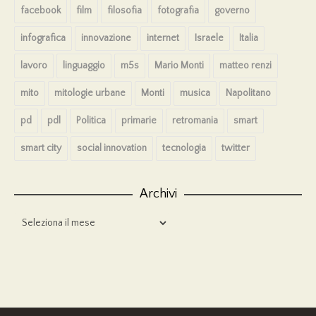
facebook
film
filosofia
fotografia
governo
infografica
innovazione
internet
Israele
Italia
lavoro
linguaggio
m5s
Mario Monti
matteo renzi
mito
mitologie urbane
Monti
musica
Napolitano
pd
pdl
Politica
primarie
retromania
smart
smart city
social innovation
tecnologia
twitter
Archivi
Archivi