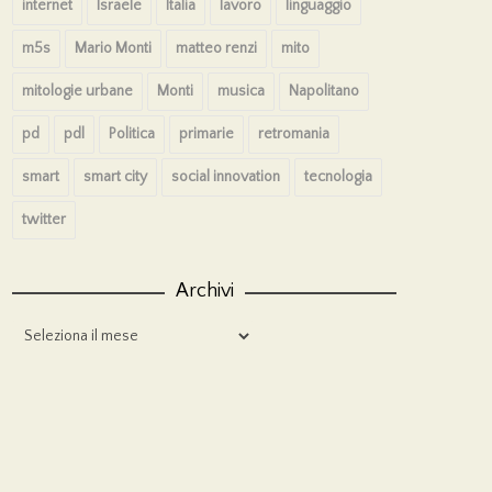
internet
Israele
Italia
lavoro
linguaggio
m5s
Mario Monti
matteo renzi
mito
mitologie urbane
Monti
musica
Napolitano
pd
pdl
Politica
primarie
retromania
smart
smart city
social innovation
tecnologia
twitter
Archivi
Archivi