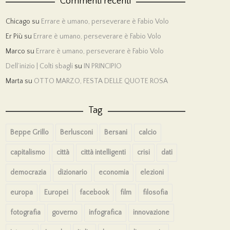
Commenti recenti
Chicago
su
Errare è umano, perseverare è Fabio Volo
Er Più
su
Errare è umano, perseverare è Fabio Volo
Marco
su
Errare è umano, perseverare è Fabio Volo
Dell’inizio | Colti sbagli
su
IN PRINCIPIO
Marta
su
OTTO MARZO, FESTA DELLE QUOTE ROSA
Tag
Beppe Grillo
Berlusconi
Bersani
calcio
capitalismo
città
città intelligenti
crisi
dati
democrazia
dizionario
economia
elezioni
europa
Europei
facebook
film
filosofia
fotografia
governo
infografica
innovazione