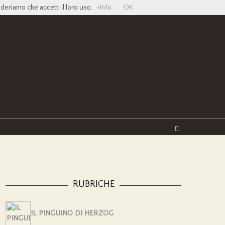
ideriamo che accetti il loro uso.
+Info
OK
Twitter
Facebook
YouTube
Vimeo
RUBRICHE
IL PINGUINO DI HERZOG