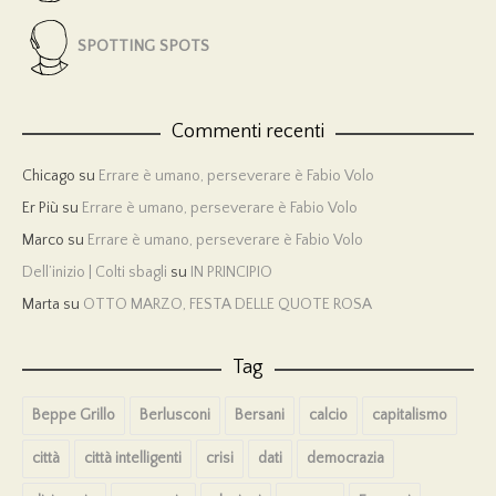
SPOTTING SPOTS
Commenti recenti
Chicago
su
Errare è umano, perseverare è Fabio Volo
Er Più
su
Errare è umano, perseverare è Fabio Volo
Marco
su
Errare è umano, perseverare è Fabio Volo
Dell’inizio | Colti sbagli
su
IN PRINCIPIO
Marta
su
OTTO MARZO, FESTA DELLE QUOTE ROSA
Tag
Beppe Grillo
Berlusconi
Bersani
calcio
capitalismo
città
città intelligenti
crisi
dati
democrazia