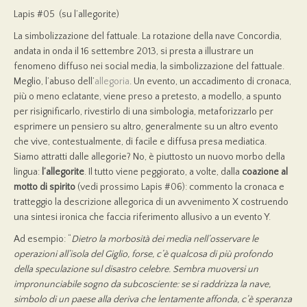
Lapis #05 (su l’allegorite)
La simbolizzazione del fattuale. La rotazione della nave Concordia,
andata in onda il 16 settembre 2013, si presta a illustrare un
fenomeno diffuso nei social media, la simbolizzazione del fattuale.
Meglio, l’abuso dell’
allegoria
. Un evento, un accadimento di cronaca,
più o meno eclatante, viene preso a pretesto, a modello, a spunto
per risignificarlo, rivestirlo di una simbologia, metaforizzarlo per
esprimere un pensiero su altro, generalmente su un altro evento
che vive, contestualmente, di facile e diffusa presa mediatica.
Siamo attratti dalle allegorie? No, è piuttosto un nuovo morbo della
lingua:
l’allegorite
. Il tutto viene peggiorato, a volte, dalla
coazione al
motto di spirito
(vedi prossimo Lapis #06): commento la cronaca e
tratteggio la descrizione allegorica di un avvenimento X costruendo
una sintesi ironica che faccia riferimento allusivo a un evento Y.
Ad esempio: “
Dietro la morbosità dei media nell’osservare le
operazioni all’isola del Giglio, forse, c’è qualcosa di più profondo
della speculazione sul disastro celebre. Sembra muoversi un
impronunciabile sogno da subcosciente: se si raddrizza la nave,
simbolo di un paese alla deriva che lentamente affonda, c’è speranza