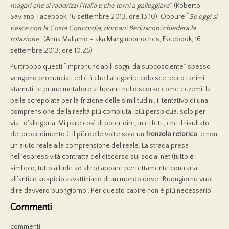
magari che si raddrizzi l’Italia e che torni a galleggiare
.” (Roberto
Saviano, Facebook, 16 settembre 2013, ore 13.10). Oppure “
Se oggi si
riesce con la Costa Concordia, domani Berlusconi chiederà la
rotazione
.” (Anna Mallamo – aka Manginobrioches, Facebook, 16
settembre 2013, ore 10.25)
Purtroppo questi “impronunciabili sogni da subcosciente” spesso
vengono pronunciati ed è lì che l’allegorite colpisce: ecco i primi
starnuti, le prime metafore affioranti nel discorso come eczemi, la
pelle screpolata per la frizione delle similitudini, il tentativo di una
comprensione della realtà più compiuta, più perspicua, solo per
via…d’allegoria. Mi pare così di poter dire, in effetti, che il risultato
del procedimento è il più delle volte solo un
fronzolo retorico
, e non
un aiuto reale alla comprensione del reale. La strada presa
nell’espressività contratta del discorso sui social net (tutto è
simbolo, tutto allude ad altro) appare perfettamente contraria
all’antico auspicio zavattiniano di un mondo dove “Buongiorno vuol
dire davvero buongiorno”. Per questo capire non è più necessario.
Commenti
commenti