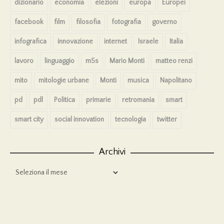
dizionario
economia
elezioni
europa
Europei
facebook
film
filosofia
fotografia
governo
infografica
innovazione
internet
Israele
Italia
lavoro
linguaggio
m5s
Mario Monti
matteo renzi
mito
mitologie urbane
Monti
musica
Napolitano
pd
pdl
Politica
primarie
retromania
smart
smart city
social innovation
tecnologia
twitter
Archivi
Archivi