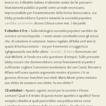
invece no, il dibattito italiano è talmente viziato da far passare i
finanziamenti pubblici ai partiti come un male necessario,
imprescindibile per il mantenimento dell­­­­­­a forma democratica. «Le
lobby prenderebbero il potere minando la sovranità popolare,
sarebbe un errore
», dicono (chissà come mai…) dai partiti.
Il cittadino è il re –
Sulla mitologica sovranità popolare sarebbe da
scrivere un’enciclopedia – i nostri amati concittadini sono gli stessi
che, di votazione in votazione, hanno regalato all’Italia vent’anni (o
quasi) di berlusconismo – ma per il momento vi suggerisco
sghignazzando una delle ultime
“amache” di Serra
(benvenuto nel
club Michele, in fondo era solo questione di tempo). Sulle presunte
lobby oscure che dominerebbero senza finanziamenti ai partiti è
sufficiente cogliere l’umorismo involontario dei vari Casini, Bersani e
Alfano nell’usare questo argomento mentre al potere c’è un
governo di tecno-banchieri non eletti. Mario Monti: primo ministro
non eletto da senatore non eletto: fa non eletto²?
Gli antitaliani –
Apatici, egoisti, nocivi per la società e il bene
comune? Qual è il ritratto di questi mostri apartitici e apolitici? Forse
semplici cittadini ai quali piacerebbe una politica intesa come