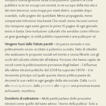
semplice buona gestione della cosa pubblica. Quella è la cosa
pubblica: tu te ne occupi con serietà, io mi occupo della mia vita e
dei miei interessi; sono troppi per starti dietro, scandalo dopo
scandalo, sulle pagine dei quotidiani. Meno propaganda, meno
comparsate televisive (ma basta! Che noia!), meno faccioni seriosi
che riempono ogni santo giorno le prime 10 pagine di ogni giornale,
meno e basta. Una rivoluzione culturale che avrebbe come riflesso
un gran guadagno, in soldi pubblici risparmiati e aria pulita per sé.
Vengono fuori dalle fottute pareti! –
Un paese normale e non
politicamente sovra-eccitato e polemico su tutto, fatto di cittadini
che analizzano le proposte sociali nel merito e senza filtrarle con gli
occhi del calcetto elettorale all’italiana Persone che hanno capito da
secoli come la politicizzazione pervasiva degli italiani – l’affluenza
alle ultime elezioni politiche del 2008 ha superato l’80%! – è lo
strumento principe col quale questa classe politica pianta da
decenni le sue radici in ogni ganglio della vita sociale. Dalla
sanità
alle
municipalizzate
, dalle
province
alle
regioni
: una presenza insana,
asfissiante, mortifera.
Desiderio di sottrazione –
Molti partiti parlano delle prossime
elezioni come quelle del tanto atteso “ritorno della politica”. Solo a