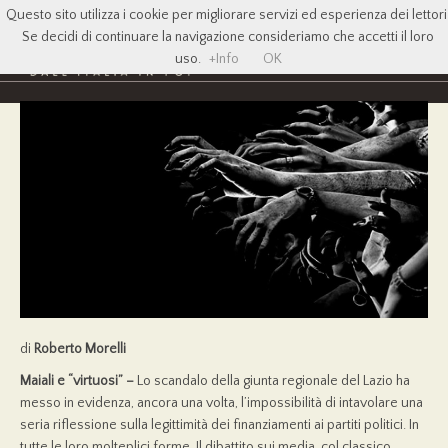
Questo sito utilizza i cookie per migliorare servizi ed esperienza dei lettori
Se decidi di continuare la navigazione consideriamo che accetti il loro
uso.
+Info
OK
di
Roberto Morelli
Maiali e “virtuosi” –
Lo scandalo della giunta regionale del Lazio ha
messo in evidenza, ancora una volta, l’impossibilità di intavolare una
seria riflessione sulla legittimità dei finanziamenti ai partiti politici. In
tutte le loro molteplici forme. Il dibattito sui media, col classico