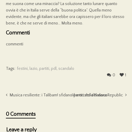
me suona come una minaccia? La soluzione tanto lunare quanto
ovvia è che in Italia serve della “buona politica”. Quella meno
evidente, ma che gli italiani sarebbe ora capissero per il loro stesso
bene, è che ne serve di meno… Molta meno.
Commenti
commenti
Tags:
festini
,
lazio
,
partiti
,
pdl
,
scandalo
0
1
Musica resiliente: i Talibam! sfidano il mercato del disco
I partiti della Banana Republic
0 Comments
Leave a reply