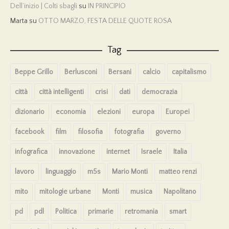
Dell’inizio | Colti sbagli
su
IN PRINCIPIO
Marta
su
OTTO MARZO, FESTA DELLE QUOTE ROSA
Tag
Beppe Grillo
Berlusconi
Bersani
calcio
capitalismo
città
città intelligenti
crisi
dati
democrazia
dizionario
economia
elezioni
europa
Europei
facebook
film
filosofia
fotografia
governo
infografica
innovazione
internet
Israele
Italia
lavoro
linguaggio
m5s
Mario Monti
matteo renzi
mito
mitologie urbane
Monti
musica
Napolitano
pd
pdl
Politica
primarie
retromania
smart