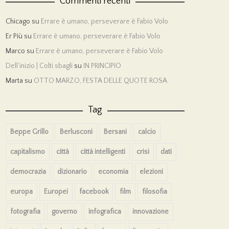
Commenti recenti
Chicago
su
Errare è umano, perseverare è Fabio Volo
Er Più
su
Errare è umano, perseverare è Fabio Volo
Marco
su
Errare è umano, perseverare è Fabio Volo
Dell’inizio | Colti sbagli
su
IN PRINCIPIO
Marta
su
OTTO MARZO, FESTA DELLE QUOTE ROSA
Tag
Beppe Grillo
Berlusconi
Bersani
calcio
capitalismo
città
città intelligenti
crisi
dati
democrazia
dizionario
economia
elezioni
europa
Europei
facebook
film
filosofia
fotografia
governo
infografica
innovazione