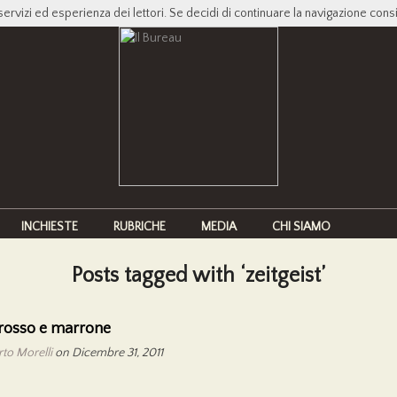
servizi ed esperienza dei lettori. Se decidi di continuare la navigazione cons
INCHIESTE
RUBRICHE
MEDIA
CHI SIAMO
Posts tagged with ‘zeitgeist’
rosso e marrone
to Morelli
on Dicembre 31, 2011