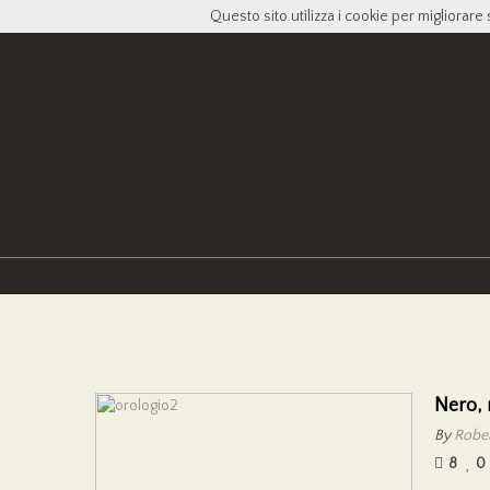
Questo sito utilizza i cookie per migliorare 
Nero, 
By
Rober
8
0