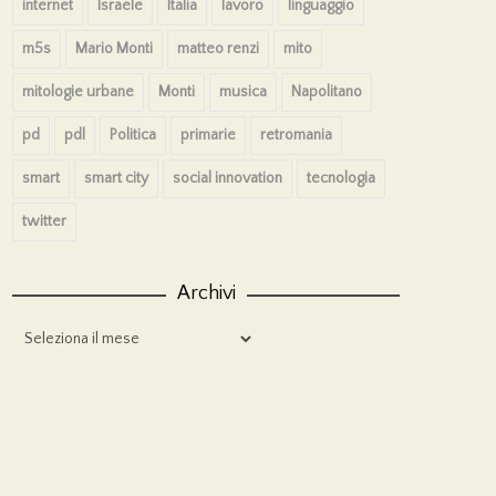
internet
Israele
Italia
lavoro
linguaggio
m5s
Mario Monti
matteo renzi
mito
mitologie urbane
Monti
musica
Napolitano
pd
pdl
Politica
primarie
retromania
smart
smart city
social innovation
tecnologia
twitter
Archivi
Archivi