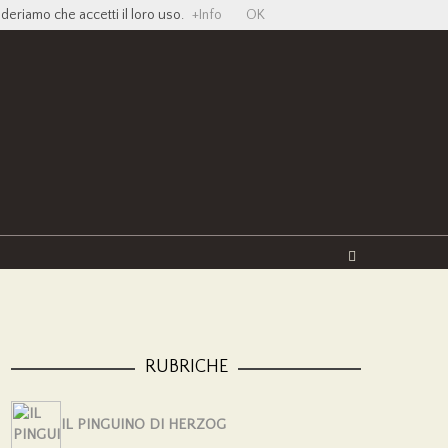
ideriamo che accetti il loro uso.
+Info
OK
Twitter
Facebook
YouTube
Vimeo
RUBRICHE
IL PINGUINO DI HERZOG