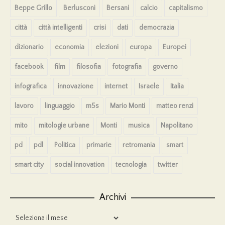
Beppe Grillo
Berlusconi
Bersani
calcio
capitalismo
città
città intelligenti
crisi
dati
democrazia
dizionario
economia
elezioni
europa
Europei
facebook
film
filosofia
fotografia
governo
infografica
innovazione
internet
Israele
Italia
lavoro
linguaggio
m5s
Mario Monti
matteo renzi
mito
mitologie urbane
Monti
musica
Napolitano
pd
pdl
Politica
primarie
retromania
smart
smart city
social innovation
tecnologia
twitter
Archivi
Archivi