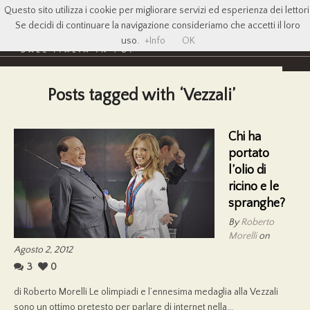
Questo sito utilizza i cookie per migliorare servizi ed esperienza dei lettori
Se decidi di continuare la navigazione consideriamo che accetti il loro
uso.
+Info
OK
Posts tagged with ‘Vezzali’
Chi ha
portato
l’olio di
ricino e le
spranghe?
By
Roberto
Morelli
on
Agosto 2, 2012
3
0
di Roberto Morelli Le olimpiadi e l’ennesima medaglia alla Vezzali
sono un ottimo pretesto per parlare di internet nella...