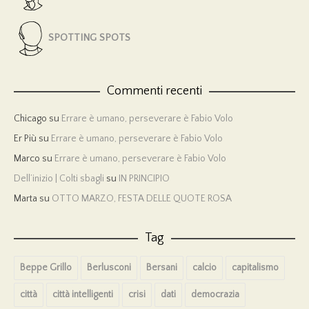
SPOTTING SPOTS
Commenti recenti
Chicago
su
Errare è umano, perseverare è Fabio Volo
Er Più
su
Errare è umano, perseverare è Fabio Volo
Marco
su
Errare è umano, perseverare è Fabio Volo
Dell’inizio | Colti sbagli
su
IN PRINCIPIO
Marta
su
OTTO MARZO, FESTA DELLE QUOTE ROSA
Tag
Beppe Grillo
Berlusconi
Bersani
calcio
capitalismo
città
città intelligenti
crisi
dati
democrazia