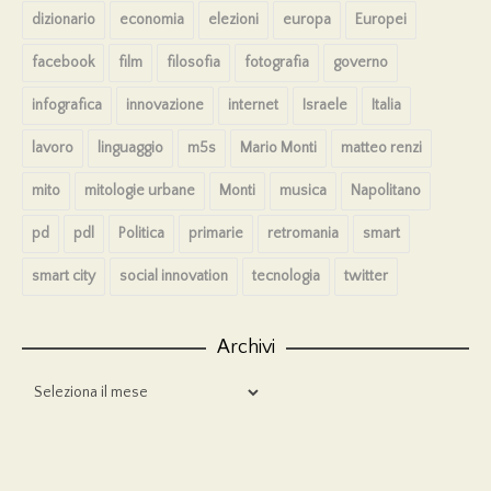
dizionario
economia
elezioni
europa
Europei
facebook
film
filosofia
fotografia
governo
infografica
innovazione
internet
Israele
Italia
lavoro
linguaggio
m5s
Mario Monti
matteo renzi
mito
mitologie urbane
Monti
musica
Napolitano
pd
pdl
Politica
primarie
retromania
smart
smart city
social innovation
tecnologia
twitter
Archivi
Archivi