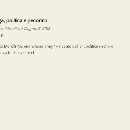
a, politica e pecorino
to Morelli
on Giugno 16, 2012
0
to Morelli You and whose army? – Il vento dell’antipolitica rischia di
via tutti, la gente ci...