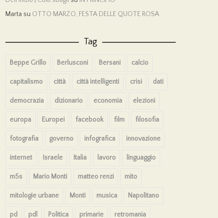
Marta
su
OTTO MARZO, FESTA DELLE QUOTE ROSA
Tag
Beppe Grillo
Berlusconi
Bersani
calcio
capitalismo
città
città intelligenti
crisi
dati
democrazia
dizionario
economia
elezioni
europa
Europei
facebook
film
filosofia
fotografia
governo
infografica
innovazione
internet
Israele
Italia
lavoro
linguaggio
m5s
Mario Monti
matteo renzi
mito
mitologie urbane
Monti
musica
Napolitano
pd
pdl
Politica
primarie
retromania