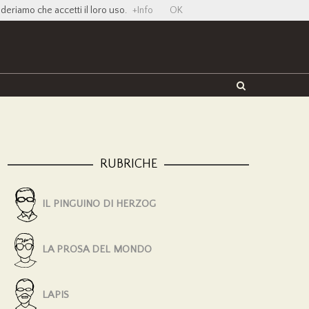
ideriamo che accetti il loro uso.
+Info
OK
Twitter
Facebook
YouTube
Vimeo
RUBRICHE
IL PINGUINO DI HERZOG
LA PROSA DEL MONDO
LAPIS