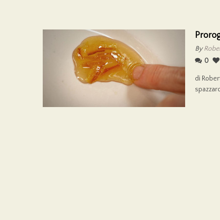
Prorog
By
Rober
0
di Rober
spazzarci 