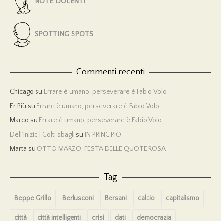
NOTE DOLENTI
SPOTTING SPOTS
Commenti recenti
Chicago
su
Errare è umano, perseverare è Fabio Volo
Er Più
su
Errare è umano, perseverare è Fabio Volo
Marco
su
Errare è umano, perseverare è Fabio Volo
Dell’inizio | Colti sbagli
su
IN PRINCIPIO
Marta
su
OTTO MARZO, FESTA DELLE QUOTE ROSA
Tag
Beppe Grillo
Berlusconi
Bersani
calcio
capitalismo
città
città intelligenti
crisi
dati
democrazia