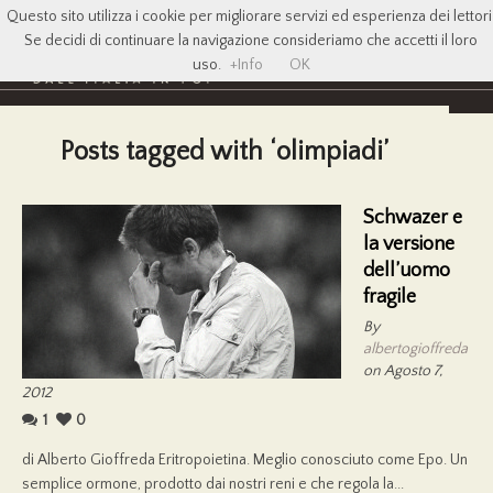
Questo sito utilizza i cookie per migliorare servizi ed esperienza dei lettori
Se decidi di continuare la navigazione consideriamo che accetti il loro
uso.
+Info
OK
Posts tagged with ‘olimpiadi’
Schwazer e
la versione
dell’uomo
fragile
By
albertogioffreda
on Agosto 7,
2012
1
0
di Alberto Gioffreda Eritropoietina. Meglio conosciuto come Epo. Un
semplice ormone, prodotto dai nostri reni e che regola la...