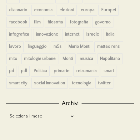
dizionario
economia
elezioni
europa
Europei
facebook
film
filosofia
fotografia
governo
infografica
innovazione
internet
Israele
Italia
lavoro
linguaggio
m5s
Mario Monti
matteo renzi
mito
mitologie urbane
Monti
musica
Napolitano
pd
pdl
Politica
primarie
retromania
smart
smart city
social innovation
tecnologia
twitter
Archivi
Archivi