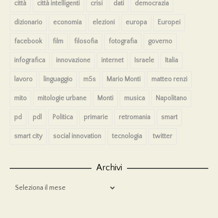
città
città intelligenti
crisi
dati
democrazia
dizionario
economia
elezioni
europa
Europei
facebook
film
filosofia
fotografia
governo
infografica
innovazione
internet
Israele
Italia
lavoro
linguaggio
m5s
Mario Monti
matteo renzi
mito
mitologie urbane
Monti
musica
Napolitano
pd
pdl
Politica
primarie
retromania
smart
smart city
social innovation
tecnologia
twitter
Archivi
Archivi