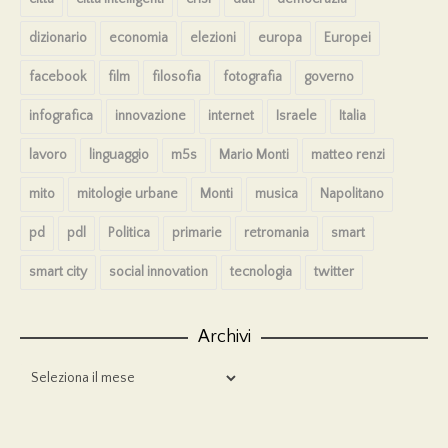
dizionario
economia
elezioni
europa
Europei
facebook
film
filosofia
fotografia
governo
infografica
innovazione
internet
Israele
Italia
lavoro
linguaggio
m5s
Mario Monti
matteo renzi
mito
mitologie urbane
Monti
musica
Napolitano
pd
pdl
Politica
primarie
retromania
smart
smart city
social innovation
tecnologia
twitter
Archivi
Archivi