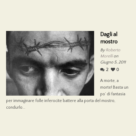
Dagli al
mostro
By
Roberto
Morelli
on
Giugno 5, 2011
2
0
A morte, a
morte! Basta un
po’ di fantasia
per immaginare folle inferocite battere alla porta del mostro,
condurlo...