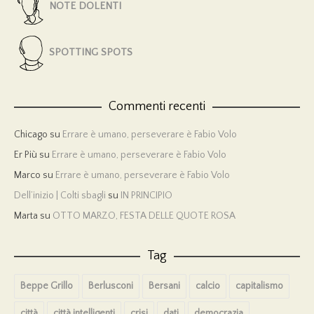
NOTE DOLENTI
SPOTTING SPOTS
Commenti recenti
Chicago
su
Errare è umano, perseverare è Fabio Volo
Er Più
su
Errare è umano, perseverare è Fabio Volo
Marco
su
Errare è umano, perseverare è Fabio Volo
Dell’inizio | Colti sbagli
su
IN PRINCIPIO
Marta
su
OTTO MARZO, FESTA DELLE QUOTE ROSA
Tag
Beppe Grillo
Berlusconi
Bersani
calcio
capitalismo
città
città intelligenti
crisi
dati
democrazia