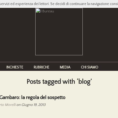
servizi ed esperienza dei lettori. Se decidi di continuare la navigazione cons
INCHIESTE
RUBRICHE
MEDIA
CHI SIAMO
Posts tagged with ‘blog’
Gambaro: la regola del sospetto
to Morelli
on Giugno 19, 2013