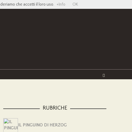
ideriamo che accetti il loro uso.
+Info
OK
Twitter
Facebook
YouTube
Vimeo
RUBRICHE
IL PINGUINO DI HERZOG