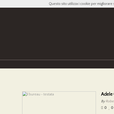
Questo sito utilizza i cookie per migliorare 
Adele 
By
Rober
0
0