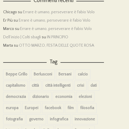
Commenti recenti
Chicago
su
Errare è umano, perseverare è Fabio Volo
Er Più
su
Errare è umano, perseverare è Fabio Volo
Marco
su
Errare è umano, perseverare è Fabio Volo
Dell’inizio | Colti sbagli
su
IN PRINCIPIO
Marta
su
OTTO MARZO, FESTA DELLE QUOTE ROSA
Tag
Beppe Grillo
Berlusconi
Bersani
calcio
capitalismo
città
città intelligenti
crisi
dati
democrazia
dizionario
economia
elezioni
europa
Europei
facebook
film
filosofia
fotografia
governo
infografica
innovazione