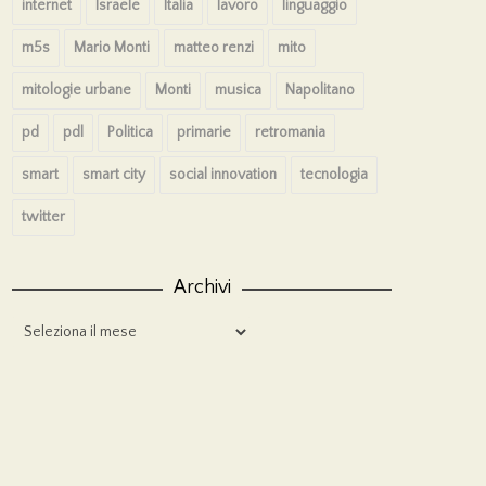
internet
Israele
Italia
lavoro
linguaggio
m5s
Mario Monti
matteo renzi
mito
mitologie urbane
Monti
musica
Napolitano
pd
pdl
Politica
primarie
retromania
smart
smart city
social innovation
tecnologia
twitter
Archivi
Archivi