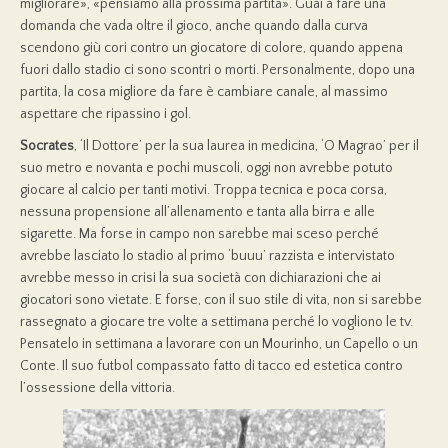
migliorare», «pensiamo alla prossima partita». Guai a fare una
domanda che vada oltre il gioco, anche quando dalla curva
scendono giù cori contro un giocatore di colore, quando appena
fuori dallo stadio ci sono scontri o morti. Personalmente, dopo una
partita, la cosa migliore da fare è cambiare canale, al massimo
aspettare che ripassino i gol.
Socrates
, ‘Il Dottore’ per la sua laurea in medicina, ‘O Magrao’ per il
suo metro e novanta e pochi muscoli, oggi non avrebbe potuto
giocare al calcio per tanti motivi. Troppa tecnica e poca corsa,
nessuna propensione all’allenamento e tanta alla birra e alle
sigarette. Ma forse in campo non sarebbe mai sceso perché
avrebbe lasciato lo stadio al primo ‘buuu’ razzista e intervistato
avrebbe messo in crisi la sua società con dichiarazioni che ai
giocatori sono vietate. E forse, con il suo stile di vita, non si sarebbe
rassegnato a giocare tre volte a settimana perché lo vogliono le tv.
Pensatelo in settimana a lavorare con un Mourinho, un Capello o un
Conte. Il suo futbol compassato fatto di tacco ed estetica contro
l’ossessione della vittoria.