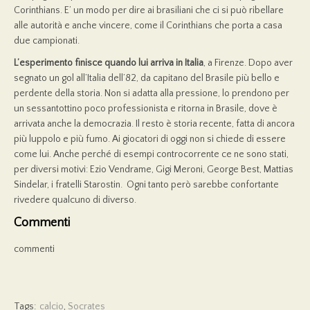
Corinthians. E’ un modo per dire ai brasiliani che ci si può ribellare
alle autorità e anche vincere, come il Corinthians che porta a casa
due campionati.
L’esperimento finisce quando lui arriva in Italia
, a Firenze. Dopo aver
segnato un gol all’Italia dell’82, da capitano del Brasile più bello e
perdente della storia. Non si adatta alla pressione, lo prendono per
un sessantottino poco professionista e ritorna in Brasile, dove è
arrivata anche la democrazia. Il resto è storia recente, fatta di ancora
più luppolo e più fumo. Ai giocatori di oggi non si chiede di essere
come lui. Anche perché di esempi controcorrente ce ne sono stati,
per diversi motivi: Ezio Vendrame, Gigi Meroni, George Best, Mattias
Sindelar, i fratelli Starostin. Ogni tanto però sarebbe confortante
rivedere qualcuno di diverso.
Commenti
commenti
Tags:
calcio
,
Socrates