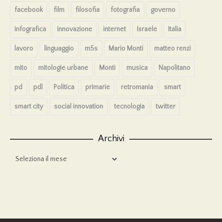
facebook
film
filosofia
fotografia
governo
infografica
innovazione
internet
Israele
Italia
lavoro
linguaggio
m5s
Mario Monti
matteo renzi
mito
mitologie urbane
Monti
musica
Napolitano
pd
pdl
Politica
primarie
retromania
smart
smart city
social innovation
tecnologia
twitter
Archivi
Archivi