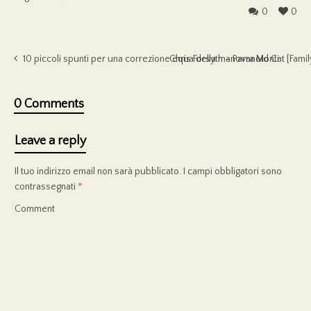
0
0
10 piccoli spunti per una correzione equa della manovra Monti
Chris Forsyth – Paranoid Cat [Famil
0 Comments
Leave a reply
Il tuo indirizzo email non sarà pubblicato.
I campi obbligatori sono
contrassegnati
*
Comment