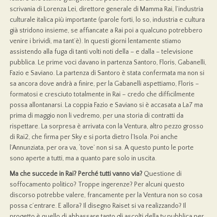
scrivania di Lorenza Lei, direttore generale di Mamma Rai, l’industria
culturale italica più importante (parole forti, lo so, industria e cultura
già stridono insieme, se affiancate a Rai poi a qualcuno potrebbero
venire i brividi, ma tant’è). In questi giorni lentamente stiamo
assistendo alla fuga di tanti volti noti della – e dalla – televisione
pubblica. Le prime voci davano in partenza Santoro, Floris, Gabanelli,
Fazio e Saviano. La partenza di Santoro è stata confermata ma non si
sa ancora dove andrà a finire, per la Gabanelli aspettiamo, Floris –
formatosi e cresciuto totalmente in Rai – credo che difficilmente
possa allontanarsi. La coppia Fazio e Saviano si è accasata a La7 ma
prima di maggio non li vedremo, per una storia di contratti da
rispettare. La sorpresa è arrivata con la Ventura, altro pezzo grosso
di Rai2, che firma per Sky e si porta dietro l’Isola. Poi anche
l’Annunziata, per ora va, ‘tove’ non si sa. A questo punto le porte
sono aperte a tutti, ma a quanto pare solo in uscita.
Ma che succede in Rai? Perché tutti vanno via?
Questione di
soffocamento politico? Troppe ingerenze? Per alcuni questo
discorso potrebbe valere, francamente per la Ventura non so cosa
possa c’entrare. E allora? Il disegno Raiset si va realizzando? Il
progetto è quello di abbassare tanto gli ascolti della tv pubblica per