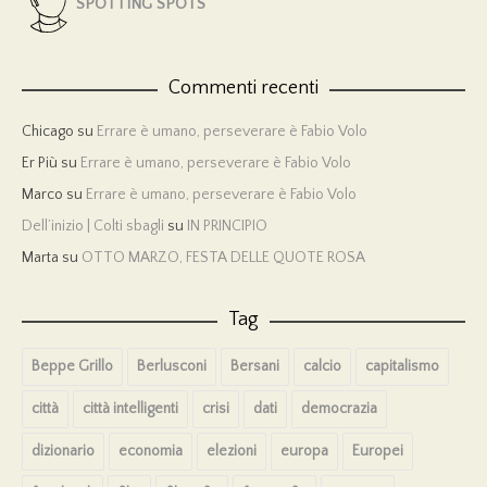
SPOTTING SPOTS
Commenti recenti
Chicago
su
Errare è umano, perseverare è Fabio Volo
Er Più
su
Errare è umano, perseverare è Fabio Volo
Marco
su
Errare è umano, perseverare è Fabio Volo
Dell’inizio | Colti sbagli
su
IN PRINCIPIO
Marta
su
OTTO MARZO, FESTA DELLE QUOTE ROSA
Tag
Beppe Grillo
Berlusconi
Bersani
calcio
capitalismo
città
città intelligenti
crisi
dati
democrazia
dizionario
economia
elezioni
europa
Europei