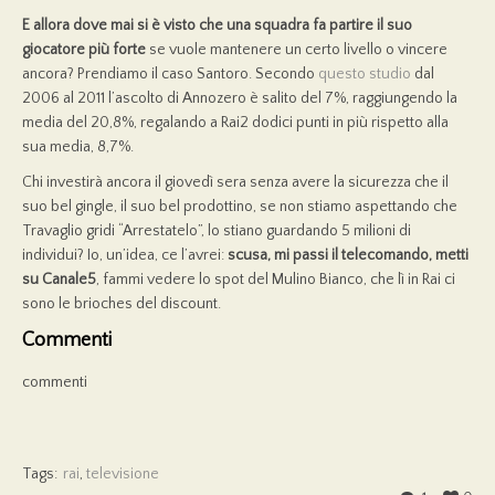
E allora dove mai si è visto che una squadra fa partire il suo
giocatore più forte
se vuole mantenere un certo livello o vincere
ancora? Prendiamo il caso Santoro. Secondo
questo studio
dal
2006 al 2011 l’ascolto di Annozero è salito del 7%, raggiungendo la
media del 20,8%, regalando a Rai2 dodici punti in più rispetto alla
sua media, 8,7%.
Chi investirà ancora il giovedì sera senza avere la sicurezza che il
suo bel gingle, il suo bel prodottino, se non stiamo aspettando che
Travaglio gridi “Arrestatelo”, lo stiano guardando 5 milioni di
individui? Io, un’idea, ce l’avrei:
scusa, mi passi il telecomando, metti
su Canale5
, fammi vedere lo spot del Mulino Bianco, che lì in Rai ci
sono le brioches del discount.
Commenti
commenti
Tags:
rai
,
televisione