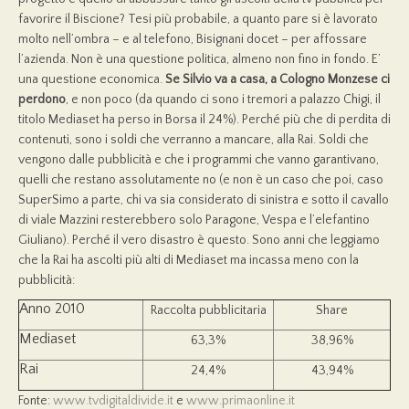
favorire il Biscione? Tesi più probabile, a quanto pare si è lavorato
molto nell’ombra – e al telefono, Bisignani docet – per affossare
l’azienda. Non è una questione politica, almeno non fino in fondo. E’
una questione economica.
Se Silvio va a casa, a Cologno Monzese ci
perdono
, e non poco (da quando ci sono i tremori a palazzo Chigi, il
titolo Mediaset ha perso in Borsa il 24%). Perché più che di perdita di
contenuti, sono i soldi che verranno a mancare, alla Rai. Soldi che
vengono dalle pubblicità e che i programmi che vanno garantivano,
quelli che restano assolutamente no (e non è un caso che poi, caso
SuperSimo a parte, chi va sia considerato di sinistra e sotto il cavallo
di viale Mazzini resterebbero solo Paragone, Vespa e l’elefantino
Giuliano). Perché il vero disastro è questo. Sono anni che leggiamo
che la Rai ha ascolti più alti di Mediaset ma incassa meno con la
pubblicità:
Anno 2010
Raccolta pubblicitaria
Share
Mediaset
63,3%
38,96%
Rai
24,4%
43,94%
Fonte:
www.tvdigitaldivide.it
e
www.primaonline.it