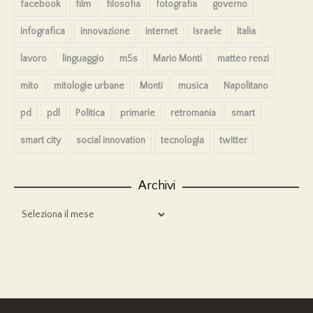
facebook
film
filosofia
fotografia
governo
infografica
innovazione
internet
Israele
Italia
lavoro
linguaggio
m5s
Mario Monti
matteo renzi
mito
mitologie urbane
Monti
musica
Napolitano
pd
pdl
Politica
primarie
retromania
smart
smart city
social innovation
tecnologia
twitter
Archivi
Archivi