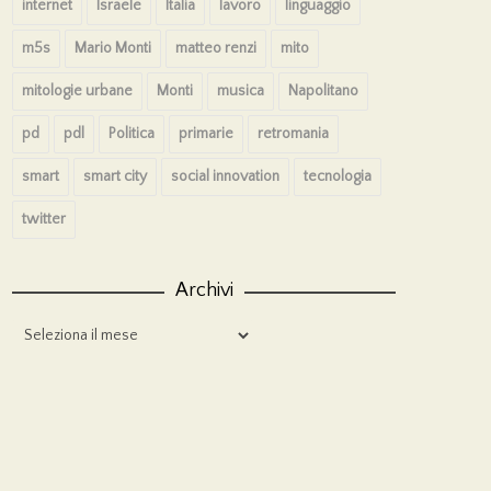
internet
Israele
Italia
lavoro
linguaggio
m5s
Mario Monti
matteo renzi
mito
mitologie urbane
Monti
musica
Napolitano
pd
pdl
Politica
primarie
retromania
smart
smart city
social innovation
tecnologia
twitter
Archivi
Archivi