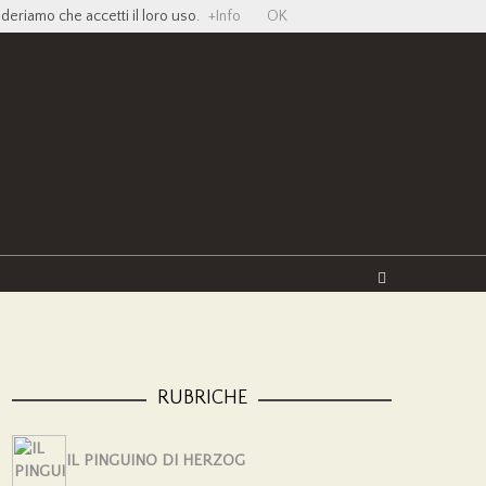
ideriamo che accetti il loro uso.
+Info
OK
Twitter
Facebook
YouTube
Vimeo
RUBRICHE
IL PINGUINO DI HERZOG