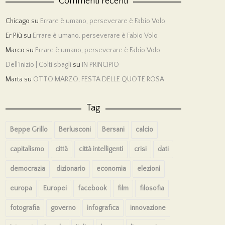
Commenti recenti
Chicago
su
Errare è umano, perseverare è Fabio Volo
Er Più
su
Errare è umano, perseverare è Fabio Volo
Marco
su
Errare è umano, perseverare è Fabio Volo
Dell’inizio | Colti sbagli
su
IN PRINCIPIO
Marta
su
OTTO MARZO, FESTA DELLE QUOTE ROSA
Tag
Beppe Grillo
Berlusconi
Bersani
calcio
capitalismo
città
città intelligenti
crisi
dati
democrazia
dizionario
economia
elezioni
europa
Europei
facebook
film
filosofia
fotografia
governo
infografica
innovazione