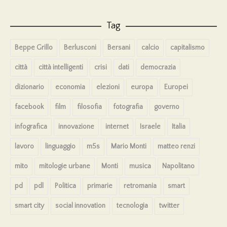
Tag
Beppe Grillo
Berlusconi
Bersani
calcio
capitalismo
città
città intelligenti
crisi
dati
democrazia
dizionario
economia
elezioni
europa
Europei
facebook
film
filosofia
fotografia
governo
infografica
innovazione
internet
Israele
Italia
lavoro
linguaggio
m5s
Mario Monti
matteo renzi
mito
mitologie urbane
Monti
musica
Napolitano
pd
pdl
Politica
primarie
retromania
smart
smart city
social innovation
tecnologia
twitter