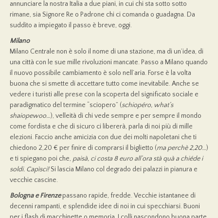
annunciare la nostra Italia a due piani, in cui chi sta sotto sotto
rimane, sia Signore Re o Padrone chi ci comanda o guadagna. Da
suddito a impiegato il passo è breve, oggi.
Milano
Milano Centrale non è solo il nome di una stazione, ma di un’idea, di
una città con le sue mille rivoluzioni mancate. Passo a Milano quando
il nuovo possibile cambiamento è solo nell’aria. Forse è la volta
buona che si smette di accettare tutto come inevitabile. Anche se
vedere i turisti alle prese con la scoperta del significato sociale e
paradigmatico del termine “sciopero” (
schiopéro, what’s
shaiopewoo…
), velleità di chi vede sempre e per sempre il mondo
come fordista e che di sicuro ci libererà, parla di noi più di mille
elezioni. Faccio anche amicizia con due dei molti napoletani che ti
chiedono 2,20 € per finire di comprarsi il biglietto (
ma perchè 2,20…
)
e ti spiegano poi che,
paisà, ci costa 8 euro all’ora stà quà a chiéde i
soldi. Capìsci!
Si lascia Milano col degrado dei palazzi in pianura e
vecchie cascine.
Bologna e Firenze
passano rapide, fredde. Vecchie istantanee di
decenni rampanti, e splendide idee di noi in cui specchiarsi. Buoni
per i flash di macchinette o memoria. I colli nascondono buona parte