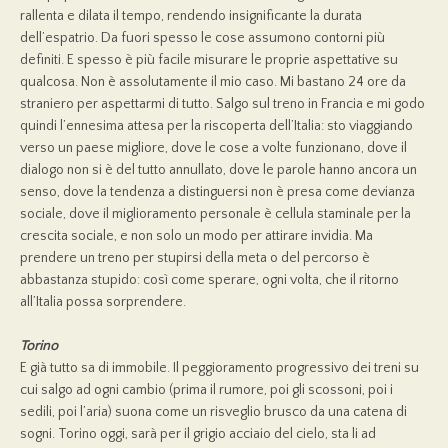
rallenta e dilata il tempo, rendendo insignificante la durata
dell’espatrio. Da fuori spesso le cose assumono contorni più
definiti. E spesso è più facile misurare le proprie aspettative su
qualcosa. Non è assolutamente il mio caso. Mi bastano 24 ore da
straniero per aspettarmi di tutto. Salgo sul treno in Francia e mi godo
quindi l’ennesima attesa per la riscoperta dell’Italia: sto viaggiando
verso un paese migliore, dove le cose a volte funzionano, dove il
dialogo non si è del tutto annullato, dove le parole hanno ancora un
senso, dove la tendenza a distinguersi non è presa come devianza
sociale, dove il miglioramento personale è cellula staminale per la
crescita sociale, e non solo un modo per attirare invidia. Ma
prendere un treno per stupirsi della meta o del percorso è
abbastanza stupido: così come sperare, ogni volta, che il ritorno
all’Italia possa sorprendere.
Torino
E già tutto sa di immobile. Il peggioramento progressivo dei treni su
cui salgo ad ogni cambio (prima il rumore, poi gli scossoni, poi i
sedili, poi l’aria) suona come un risveglio brusco da una catena di
sogni. Torino oggi, sarà per il grigio acciaio del cielo, sta li ad