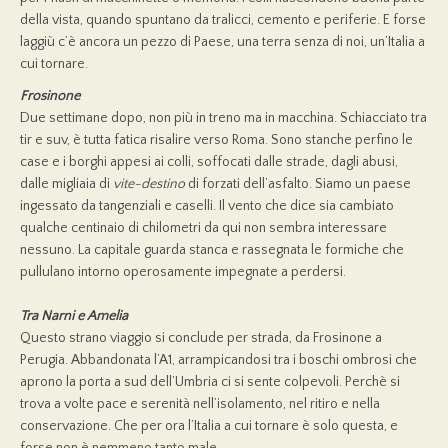
della vista, quando spuntano da tralicci, cemento e periferie. E forse
laggiù c’è ancora un pezzo di Paese, una terra senza di noi, un’Italia a
cui tornare.
Frosinone
Due settimane dopo, non più in treno ma in macchina. Schiacciato tra
tir e suv, è tutta fatica risalire verso Roma. Sono stanche perfino le
case e i borghi appesi ai colli, soffocati dalle strade, dagli abusi,
dalle migliaia di
vite-destino
di forzati dell’asfalto. Siamo un paese
ingessato da tangenziali e caselli. Il vento che dice sia cambiato
qualche centinaio di chilometri da qui non sembra interessare
nessuno. La capitale guarda stanca e rassegnata le formiche che
pullulano intorno operosamente impegnate a perdersi.
Tra Narni e Amelia
Questo strano viaggio si conclude per strada, da Frosinone a
Perugia. Abbandonata l’A1, arrampicandosi tra i boschi ombrosi che
aprono la porta a sud dell’Umbria ci si sente colpevoli. Perchè si
trova a volte pace e serenità nell’isolamento, nel ritiro e nella
conservazione. Che per ora l’Italia a cui tornare è solo questa, e
forse non è nemmeno tanto male.