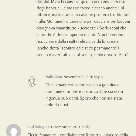
Händel. Molti festaioli di quelli sera sono in realtà
degli habitué. Le stesse facce c’erano anche il 14
ottobre, ma in quella occasione presero freddo per
nulla. Montanelli diceva che per cacciare Berlusconi
bisognava innanzitutto «uccidere il Berlusconi che,
in fondo, è dentro ognuno di noi». Non facendomi
risucchiare dalla realtà televisiva da lui creata
(anche detta “scontro calcistico permanente”)
penso d’aver fatto, in tal senso, il mio dovere. E tu?
Valentina
Novembre 21, 2011
Reply
Che la manifestazione sia stata genuina o
spontanea mi interessa poco. Che sia stata
ingenua può darsi. Spero che non sia stata
solo da illusi.
cioffivirginia
Dicembre 15, 2011
Reply
Ciccio Frangone ‎…condivido con Roberto il piacere della