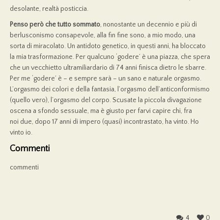
desolante, realtà posticcia.
Penso però che tutto sommato
, nonostante un decennio e più di
berlusconismo consapevole, alla fin fine sono, a mio modo, una
sorta di miracolato. Un antidoto genetico, in questi anni, ha bloccato
la mia trasformazione. Per qualcuno ‘godere’ è una piazza, che spera
che un vecchietto ultramiliardario di 74 anni finisca dietro le sbarre.
Per me ‘godere’ è – e sempre sarà – un sano e naturale orgasmo.
L’orgasmo dei colori e della fantasia, l’orgasmo dell’anticonformismo
(quello vero), l’orgasmo del corpo. Scusate la piccola divagazione
oscena a sfondo sessuale, ma è giusto per farvi capire chi, fra
noi due, dopo 17 anni di impero (quasi) incontrastato, ha vinto. Ho
vinto io.
Commenti
commenti
4
0