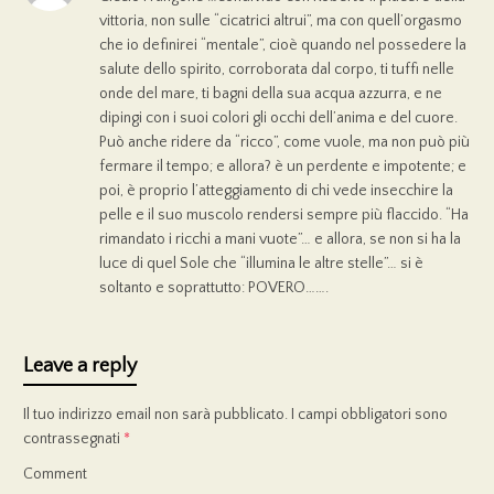
vittoria, non sulle “cicatrici altrui”, ma con quell’orgasmo
che io definirei “mentale”, cioè quando nel possedere la
salute dello spirito, corroborata dal corpo, ti tuffi nelle
onde del mare, ti bagni della sua acqua azzurra, e ne
dipingi con i suoi colori gli occhi dell’anima e del cuore.
Può anche ridere da “ricco”, come vuole, ma non può più
fermare il tempo; e allora? è un perdente e impotente; e
poi, è proprio l’atteggiamento di chi vede insecchire la
pelle e il suo muscolo rendersi sempre più flaccido. “Ha
rimandato i ricchi a mani vuote”… e allora, se non si ha la
luce di quel Sole che “illumina le altre stelle”… si è
soltanto e soprattutto: POVERO…….
Leave a reply
Il tuo indirizzo email non sarà pubblicato.
I campi obbligatori sono
contrassegnati
*
Comment