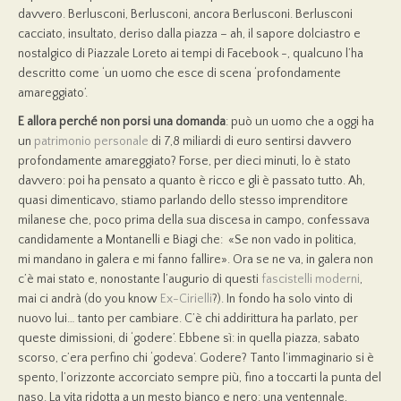
davvero. Berlusconi, Berlusconi, ancora Berlusconi. Berlusconi
cacciato, insultato, deriso dalla piazza – ah, il sapore dolciastro e
nostalgico di Piazzale Loreto ai tempi di Facebook -, qualcuno l’ha
descritto come ‘un uomo che esce di scena ‘profondamente
amareggiato’.
E allora perché non porsi una domanda
: può un uomo che a oggi ha
un
patrimonio personale
di 7,8 miliardi di euro sentirsi davvero
profondamente amareggiato? Forse, per dieci minuti, lo è stato
davvero: poi ha pensato a quanto è ricco e gli è passato tutto. Ah,
quasi dimenticavo, stiamo parlando dello stesso imprenditore
milanese che, poco prima della sua discesa in campo, confessava
candidamente a Montanelli e Biagi che: «Se non vado in politica,
mi mandano in galera e mi fanno fallire». Ora se ne va, in galera non
c’è mai stato e, nonostante l’augurio di questi
fascistelli moderni
,
mai ci andrà (do you know
Ex-Cirielli
?). In fondo ha solo vinto di
nuovo lui… tanto per cambiare. C’è chi addirittura ha parlato, per
queste dimissioni, di ‘godere’. Ebbene sì: in quella piazza, sabato
scorso, c’era perfino chi ‘godeva’. Godere? Tanto l’immaginario si è
spento, l’orizzonte accorciato sempre più, fino a toccarti la punta del
naso. La vita ridotta a un mesto bianco e nero: una ventennale,