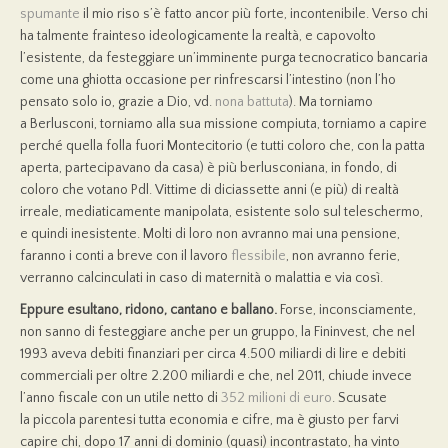
spumante
il mio riso s’è fatto ancor più forte, incontenibile. Verso chi
ha talmente frainteso ideologicamente la realtà, e capovolto
l’esistente, da festeggiare un’imminente purga tecnocratico bancaria
come una ghiotta occasione per rinfrescarsi l’intestino (non l’ho
pensato solo io, grazie a Dio, vd.
nona battuta
). Ma torniamo
a Berlusconi, torniamo alla sua missione compiuta, torniamo a capire
perché quella folla fuori Montecitorio (e tutti coloro che, con la patta
aperta, partecipavano da casa) è più berlusconiana, in fondo, di
coloro che votano Pdl. Vittime di diciassette anni (e più) di realtà
irreale, mediaticamente manipolata, esistente solo sul teleschermo,
e quindi inesistente. Molti di loro non avranno mai una pensione,
faranno i conti a breve con il lavoro
flessibile
, non avranno ferie,
verranno calcinculati in caso di maternità o malattia e via così.
Eppure esultano, ridono, cantano e ballano.
Forse, inconsciamente,
non sanno di festeggiare anche per un gruppo, la Fininvest, che nel
1993 aveva debiti finanziari per circa 4.500 miliardi di lire e debiti
commerciali per oltre 2.200 miliardi e che, nel 2011, chiude invece
l’anno fiscale con un utile netto di
352 milioni di euro
. Scusate
la piccola parentesi tutta economia e cifre, ma è giusto per farvi
capire chi, dopo 17 anni di dominio (quasi) incontrastato, ha vinto