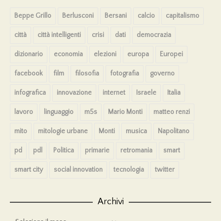
Beppe Grillo
Berlusconi
Bersani
calcio
capitalismo
città
città intelligenti
crisi
dati
democrazia
dizionario
economia
elezioni
europa
Europei
facebook
film
filosofia
fotografia
governo
infografica
innovazione
internet
Israele
Italia
lavoro
linguaggio
m5s
Mario Monti
matteo renzi
mito
mitologie urbane
Monti
musica
Napolitano
pd
pdl
Politica
primarie
retromania
smart
smart city
social innovation
tecnologia
twitter
Archivi
Archivi