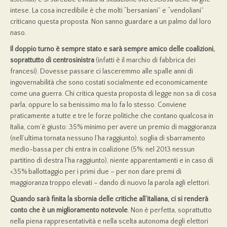
intese. La cosa incredibile è che molti “bersaniani” e “vendoliani”
criticano questa proposta. Non sanno guardare a un palmo dal loro
naso.
Il doppio turno è sempre stato e sarà sempre amico delle coalizioni,
soprattutto di centrosinistra
(infatti è il marchio di fabbrica dei
francesi). Dovesse passare ci lasceremmo alle spalle anni di
ingovernabilità che sono costati socialmente ed economicamente
come una guerra. Chi critica questa proposta di legge non sa di cosa
parla, oppure lo sa benissimo ma lo fa lo stesso. Conviene
praticamente a tutte e tre le forze politiche che contano qualcosa in
Italia, com’è giusto: 35% minimo per avere un premio di maggioranza
(nell’ultima tornata nessuno l’ha raggiunto), soglia di sbarramento
medio-bassa per chi entra in coalizione (5%: nel 2013 nessun
partitino di destra l’ha raggiunto), niente apparentamenti e in caso di
<35% ballottaggio per i primi due – per non dare premi di
maggioranza troppo elevati – dando di nuovo la parola agli elettori.
Quando sarà finita la sbornia delle critiche all’italiana, ci si renderà
conto che è un miglioramento notevole
. Non è perfetta, soprattutto
nella piena rappresentatività e nella scelta autonoma degli elettori