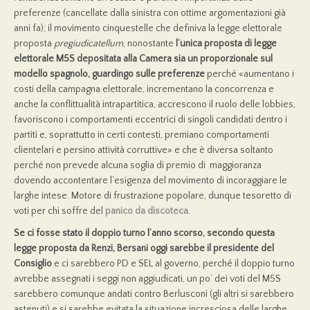
preferenze (cancellate dalla sinistra con ottime argomentazioni già
anni fa); il movimento cinquestelle che definiva la legge elettorale
proposta
pregiudicatellum
, nonostante
l’unica proposta di legge
elettorale M5S depositata alla Camera sia un proporzionale sul
modello spagnolo, guardingo sulle preferenze
perché «aumentano i
costi della campagna elettorale, incrementano la concorrenza e
anche la conflittualità intrapartitica, accrescono il ruolo delle lobbies,
favoriscono i comportamenti eccentrici di singoli candidati dentro i
partiti e, soprattutto in certi contesti, premiano comportamenti
clientelari e persino attività corruttive» e che è diversa soltanto
perché non prevede alcuna soglia di premio di maggioranza
dovendo accontentare l’esigenza del movimento di incoraggiare le
larghe intese. Motore di frustrazione popolare, dunque tesoretto di
voti per chi soffre del
panico da discoteca
.
Se ci fosse stato il doppio turno l’anno scorso, secondo questa
legge proposta da Renzi, Bersani oggi sarebbe il presidente del
Consiglio
e ci sarebbero PD e SEL al governo, perché il doppio turno
avrebbe assegnati i seggi non aggiudicati, un po’ dei voti del M5S
sarebbero comunque andati contro Berlusconi (gli altri si sarebbero
astenuti) e si sarebbe evitata la situazione incresciosa delle larghe