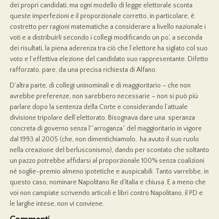
dei propri candidati, ma ogni modello di legge elettorale sconta
queste imperfezioni e il proporzionale corretto, in particolare, è
costretto per ragioni matematiche a considerare a livello nazionale i
voti e a distribuirli secondo i collegi modificando un po’, a seconda
dei risultati, la piena aderenza tra ciò che l’elettore ha siglato col suo
voto e l’effettiva elezione del candidato suo rappresentante. Difetto
rafforzato, pare, da una precisa richiesta di Alfano.
D’altra parte, di collegi uninominali e di maggioritario – che non
avrebbe preferenze, non sarebbero necessarie – non si può più
parlare dopo la sentenza della Corte e considerando l’attuale
divisione tripolare dell’elettorato. Bisognava dare una speranza
concreta di governo senza l'”arroganza” del maggioritario in vigore
dal 1993 al 2005 (che, non dimentichiamolo, ha avuto il suo ruolo
nella creazione del berlusconismo), dando per scontato che soltanto
un pazzo potrebbe affidarsi al proporzionale 100% senza coalizioni
né soglie-premio almeno ipotetiche e auspicabili. Tanto varrebbe, in
questo caso, nominare Napolitano Re d’Italia e chiusa. E a meno che
voi non campiate scrivendo articoli e libri contro Napolitano, il PD e
le larghe intese, non vi conviene.