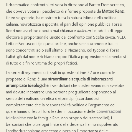
Il drammatico confronto ieri sera in direzione al Partito Democratico,
che doveva votare il pacchetto di riforme proposte da
Matteo Renzi
,
il neo segretario, ha mostrato tutta la natura infima della politica
italiana, nevrotizzata e ipocrita, al pari dell’opinione pubblica. Forse
Renzi non avrebbe dovuto mai chiamare
italicum
il modello di legge
elettorale proporzionale uscito dal confronto con Scelta civica, NCD,
Letta e Berlusconi (in quest’ordine, anche se naturamente tutti si
sono concentrati solo sull’ultimo, al Nazareno, col tycoon di Forza
Italia): già dal nome richiama troppo l’italica propensione a lamentarsi
di tutto e a finire vittima dei propri feticci.
La serie di argomenti utilizzati in queste ultime 72 ore contro le
proposte di Renzi è una
straordinaria sequela di imbarazzanti
arrampicate ideologiche
: i vendoliani che sostenevano non avrebbe
mai dovuto incontrare una persona pregiudicata opponendo al
senso del realismo un’etica dei princìpi (scordandosi
completamente che la responsabilità politica è l’argomento col
quale hanno difeso il loro leader in occasione delle
conversazioni
telefoniche
con la famiglia Riva, non proprio dei santarellini); i
bersaniani che oltre ogni limite della decenza hanno rispolverato
l’antiberlusconismo arroccato e persino l’importanza delle