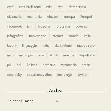
città
città intelligenti
crisi
dati
democrazia
dizionario
economia
elezioni
europa
Europei
facebook
film
filosofia
fotografia
governo
infografica
innovazione
internet
Israele
Italia
lavoro
linguaggio
m5s
Mario Monti
matteo renzi
mito
mitologie urbane
Monti
musica
Napolitano
pd
pdl
Politica
primarie
retromania
smart
smart city
social innovation
tecnologia
twitter
Archivi
Archivi