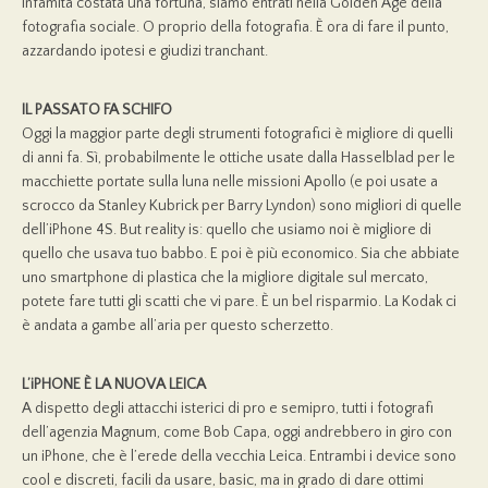
infamità costata una fortuna, siamo entrati nella Golden Age della
fotografia sociale. O proprio della fotografia. È ora di fare il punto,
azzardando ipotesi e giudizi tranchant.
IL PASSATO FA SCHIFO
Oggi la maggior parte degli strumenti fotografici è migliore di quelli
di anni fa. Sì, probabilmente le ottiche usate dalla Hasselblad per le
macchiette portate sulla luna nelle missioni Apollo (e poi usate a
scrocco da Stanley Kubrick per Barry Lyndon) sono migliori di quelle
dell’iPhone 4S. But reality is: quello che usiamo noi è migliore di
quello che usava tuo babbo. E poi è più economico. Sia che abbiate
uno smartphone di plastica che la migliore digitale sul mercato,
potete fare tutti gli scatti che vi pare. È un bel risparmio. La Kodak ci
è andata a gambe all’aria per questo scherzetto.
L’iPHONE È LA NUOVA LEICA
A dispetto degli attacchi isterici di pro e semipro, tutti i fotografi
dell’agenzia Magnum, come Bob Capa, oggi andrebbero in giro con
un iPhone, che è l’erede della vecchia Leica. Entrambi i device sono
cool e discreti, facili da usare, basic, ma in grado di dare ottimi