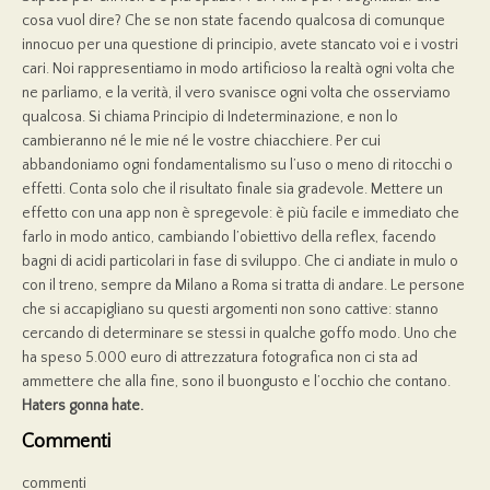
cosa vuol dire? Che se non state facendo qualcosa di comunque
innocuo per una questione di principio, avete stancato voi e i vostri
cari. Noi rappresentiamo in modo artificioso la realtà ogni volta che
ne parliamo, e la verità, il vero svanisce ogni volta che osserviamo
qualcosa. Si chiama Principio di Indeterminazione, e non lo
cambieranno né le mie né le vostre chiacchiere. Per cui
abbandoniamo ogni fondamentalismo su l’uso o meno di ritocchi o
effetti. Conta solo che il risultato finale sia gradevole. Mettere un
effetto con una app non è spregevole: è più facile e immediato che
farlo in modo antico, cambiando l’obiettivo della reflex, facendo
bagni di acidi particolari in fase di sviluppo. Che ci andiate in mulo o
con il treno, sempre da Milano a Roma si tratta di andare. Le persone
che si accapigliano su questi argomenti non sono cattive: stanno
cercando di determinare se stessi in qualche goffo modo. Uno che
ha speso 5.000 euro di attrezzatura fotografica non ci sta ad
ammettere che alla fine, sono il buongusto e l’occhio che contano.
Haters gonna hate.
Commenti
commenti