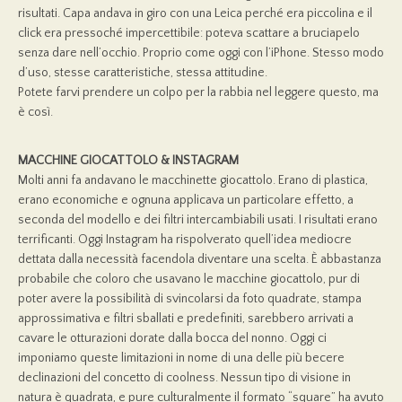
risultati. Capa andava in giro con una Leica perché era piccolina e il
click era pressoché impercettibile: poteva scattare a bruciapelo
senza dare nell’occhio. Proprio come oggi con l’iPhone. Stesso modo
d’uso, stesse caratteristiche, stessa attitudine.
Potete farvi prendere un colpo per la rabbia nel leggere questo, ma
è così.
MACCHINE GIOCATTOLO & INSTAGRAM
Molti anni fa andavano le macchinette giocattolo. Erano di plastica,
erano economiche e ognuna applicava un particolare effetto, a
seconda del modello e dei filtri intercambiabili usati. I risultati erano
terrificanti. Oggi Instagram ha rispolverato quell’idea mediocre
dettata dalla necessità facendola diventare una scelta. È abbastanza
probabile che coloro che usavano le macchine giocattolo, pur di
poter avere la possibilità di svincolarsi da foto quadrate, stampa
approssimativa e filtri sballati e predefiniti, sarebbero arrivati a
cavare le otturazioni dorate dalla bocca del nonno. Oggi ci
imponiamo queste limitazioni in nome di una delle più becere
declinazioni del concetto di coolness. Nessun tipo di visione in
natura è quadrata, e pure culturalmente il formato “square” ha avuto