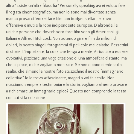
altro? Esiste un’altra filosofia? Personally speaking avrei voluto fare
il regista cinematografico, ma non lo sono mai diventato senza
manco provarci. Vorrei fare film con budget stellari, e trovo
offensiva e inutile la roba indipendente europea. D’altronde, le
uniche persone che dovrebbero fare film sono gli Americani, gli
Italiani e Alfred Hitchcock. Non potendo girare film da milioni di
dollari, io scatto singoli fotogrammi di pellicole mai esistite. Pezzettini
di storie. L’importante, la cosa che tengo a mente, è riuscite a essere
evocativi, pizzicare una vaga citazione di una atmosfera distante, ma
che ci piace, o che vogliamo mostrare. Se non dicono niente sulla
realtà, che almeno le nostre foto stuzzichino il nostro “immaginario
collettivo”. Io lo trovo affascinante, magari a voi fa schifo. Non
riusciamo sempre a testimoniare la storia, vogliamo almeno provare
a richiamare un immaginario epico? Questo non comprende la tazza
con cui si fa colazione.