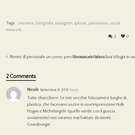
Tags:
cinerama
,
fotografia
,
instagram
,
iphone
,
panavision
,
social
network
2
0
Niente di personale un corno: perché cacciate Piroso?
Batman, chiudere una trilogia in v
2 Comments
Nicolò
Settembre 8, 2012
Reply
Tutte chiacchiere. Le mie vecchie fotocamere lunghe di
plastica, che facevano uscire in sovrimpressione Hulk
Hogan e Michelangelo (quello verde con il guscio,
ovviamente) non saranno mai battute da niente.
Cowabunga!