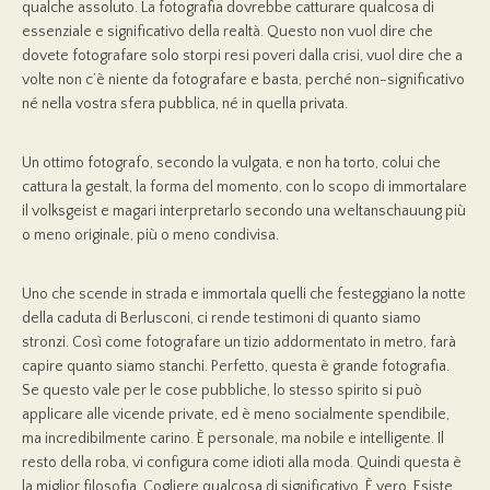
qualche assoluto. La fotografia dovrebbe catturare qualcosa di
essenziale e significativo della realtà. Questo non vuol dire che
dovete fotografare solo storpi resi poveri dalla crisi, vuol dire che a
volte non c’è niente da fotografare e basta, perché non-significativo
né nella vostra sfera pubblica, né in quella privata.
Un ottimo fotografo, secondo la vulgata, e non ha torto, colui che
cattura la gestalt, la forma del momento, con lo scopo di immortalare
il volksgeist e magari interpretarlo secondo una weltanschauung più
o meno originale, più o meno condivisa.
Uno che scende in strada e immortala quelli che festeggiano la notte
della caduta di Berlusconi, ci rende testimoni di quanto siamo
stronzi. Così come fotografare un tizio addormentato in metro, farà
capire quanto siamo stanchi. Perfetto, questa è grande fotografia.
Se questo vale per le cose pubbliche, lo stesso spirito si può
applicare alle vicende private, ed è meno socialmente spendibile,
ma incredibilmente carino. È personale, ma nobile e intelligente. Il
resto della roba, vi configura come idioti alla moda. Quindi questa è
la miglior filosofia. Cogliere qualcosa di significativo. È vero. Esiste