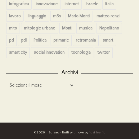
infografica
innovazione
internet
Israele
Italia
lavoro
linguaggio
m5s
Mario Monti
matteo renzi
mito
mitologie urbane
Monti
musica
Napolitano
pd
pdl
Politica
primarie
retromania
smart
smart city
social innovation
tecnologia
twitter
Archivi
Archivi
©2026 il Bureau · Built with love by
just feel it
.