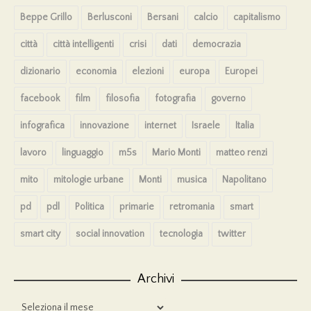
Beppe Grillo
Berlusconi
Bersani
calcio
capitalismo
città
città intelligenti
crisi
dati
democrazia
dizionario
economia
elezioni
europa
Europei
facebook
film
filosofia
fotografia
governo
infografica
innovazione
internet
Israele
Italia
lavoro
linguaggio
m5s
Mario Monti
matteo renzi
mito
mitologie urbane
Monti
musica
Napolitano
pd
pdl
Politica
primarie
retromania
smart
smart city
social innovation
tecnologia
twitter
Archivi
Archivi