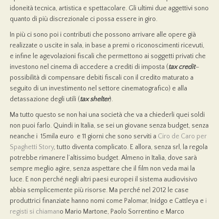
idoneità tecnica, artistica e spettacolare. Gli ultimi due aggettivi sono
quanto di più discrezionale ci possa essere in giro.
In più ci sono poi i contributi che possono arrivare alle opere già
realizzate o uscite in sala, in base a premi o riconoscimenti ricevuti,
e infine le agevolazioni fiscali che permettono ai soggetti privati che
investono nel cinema di accedere a crediti di imposta (
tax credit
–
possibilità di compensare debiti fiscali con il credito maturato a
seguito di un investimento nel settore cinematografico) e alla
detassazione degli utili (
tax shelter
).
Ma tutto questo se non hai una società che va a chiederli quei soldi
non puoi farlo. Quindi in Italia, se sei un giovane senza budget, senza
neanche i 15mila euro e 11 giorni che sono serviti a
Ciro de Caro per
Spaghetti Story
, tutto diventa complicato. E allora, senza srl, la regola
potrebbe rimanere l’altissimo budget. Almeno in Italia, dove sarà
sempre meglio agire, senza aspettare che il film non veda mai la
luce. E non perché negli altri paesi europei il sistema audiovisivo
abbia semplicemente più risorse. Ma perché nel 2012 le case
produttrici finanziate hanno nomi come Palomar, Inidgo e Cattleya e
i
registi si chiaman
o Mario Martone, Paolo Sorrentino e Marco