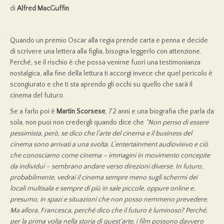
di
Alfred MacGuffin
Quando un premio Oscar alla regia prende carta e penna e decide
di scrivere una lettera alla figlia, bisogna leggerlo con attenzione.
Perché, se il rischio è che possa venirne fuori una testimonianza
nostalgica, alla fine della lettura ti accorgi invece che quel pericolo è
scongiurato e che ti sta aprendo gli occhi su quello che sarà il
cinema del futuro.
Se a farlo poi è
Martin Scorsese
, 72 anni e una biografia che parla da
sola, non puoi non credergli quando dice che
“
Non penso di essere
pessimista, però, se dico che l’arte del cinema e il business del
cinema sono arrivati a una svolta. L’entertainment audiovisivo e ciò
che conosciamo come cinema – immagini in movimento concepite
da individui – sembrano andare verso direzioni diverse. In futuro,
probabilmente, vedrai il cinema sempre meno sugli schermi dei
locali multisala e sempre di più in sale piccole, oppure online e,
presumo, in spazi e situazioni che non posso nemmeno prevedere.
Ma allora, Francesca, perché dico che il futuro è luminoso? Perché,
per la prima volta nella storia di quest’arte, i film possono davvero