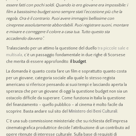
essere fatti con pochi soldi. Quando io ero giovane era impossibile: i
film a bassissimo budget sono sempre stati l’eccezione più che la
regola. Ora è il contrario. Puoi avere immagini bellissime con
cineprese assolutamente abbordabili. Puoi registrare suoni, montare
e mixare e correggere il colore a casa tua. Tutto questo sta
accadendo davvero”.
Tralasciando per un attimo la questione del duello
tra piccole sale e
multisala
, c’è un passaggio fondamentale in due righe di Scorsese
che merita di essere approfondito:
il budget
.
La domanda è quanto costa fare un film e soprattutto quanto costa
per un giovane, categoria sociale alla quale lo stesso regista
americano si riferisce pensando ai suoi tempi e lasciando aperta la
speranza che per un giovane di oggi la questione budget non sia un
ostacolo difficile da superare. Come funziona in Italia la questione
del finanziamento – quello pubblico – al cinema è molto facile da
scoprire. Basta andare sul sito del
Ministero dei Beni Culturali
.
C’è una sub commissione ministeriale che su richiesta dell’impresa
cinematografica produttrice decide l’attribuzione di un contributo ad
opere ritenute di interesse culturale. Sulla base di requisiti di