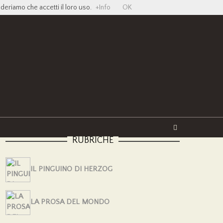
ideriamo che accetti il loro uso.
+Info
OK
Twitter
Facebook
YouTube
Vimeo
RUBRICHE
IL PINGUINO DI HERZOG
LA PROSA DEL MONDO