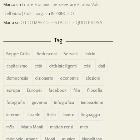
Marco
su
Errare è umano, perseverare è Fabio Volo
Dell’inizio | Colti sbagli
su
IN PRINCIPIO
Marta
su
OTTO MARZO, FESTA DELLE QUOTE ROSA
Tag
Beppe Grillo
Berlusconi
Bersani
calcio
capitalismo
città
città intelligenti
crisi
dati
democrazia
dizionario
economia
elezioni
europa
Europei
facebook
film
filosofia
fotografia
governo
infografica
innovazione
internet
Israele
Italia
lavoro
linguaggio
m5s
Mario Monti
matteo renzi
mito
mitologie urbane
Monti
musica
Napolitano