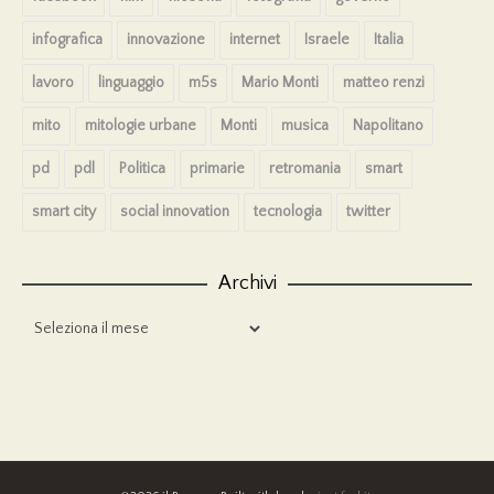
infografica
innovazione
internet
Israele
Italia
lavoro
linguaggio
m5s
Mario Monti
matteo renzi
mito
mitologie urbane
Monti
musica
Napolitano
pd
pdl
Politica
primarie
retromania
smart
smart city
social innovation
tecnologia
twitter
Archivi
Archivi