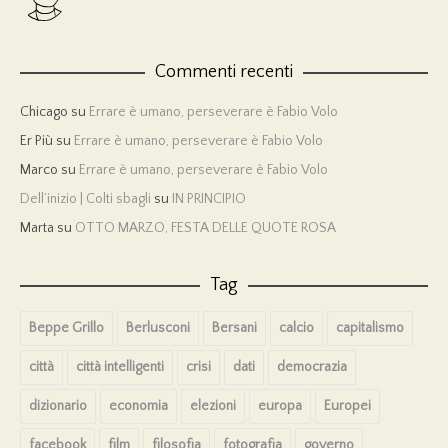
Commenti recenti
Chicago
su
Errare è umano, perseverare è Fabio Volo
Er Più
su
Errare è umano, perseverare è Fabio Volo
Marco
su
Errare è umano, perseverare è Fabio Volo
Dell’inizio | Colti sbagli
su
IN PRINCIPIO
Marta
su
OTTO MARZO, FESTA DELLE QUOTE ROSA
Tag
Beppe Grillo
Berlusconi
Bersani
calcio
capitalismo
città
città intelligenti
crisi
dati
democrazia
dizionario
economia
elezioni
europa
Europei
facebook
film
filosofia
fotografia
governo