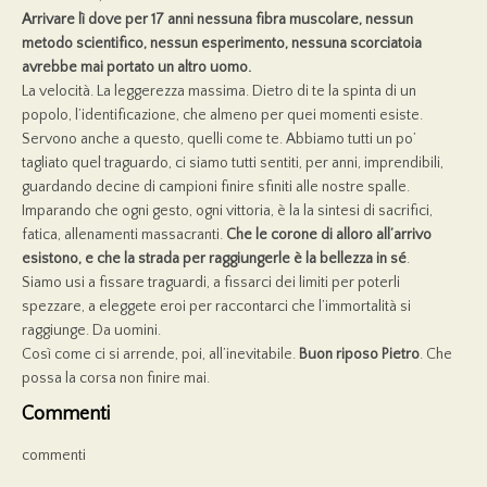
Arrivare lì dove per 17 anni nessuna fibra muscolare, nessun
metodo scientifico, nessun esperimento, nessuna scorciatoia
avrebbe mai portato un altro uomo.
La velocità. La leggerezza massima. Dietro di te la spinta di un
popolo, l’identificazione, che almeno per quei momenti esiste.
Servono anche a questo, quelli come te. Abbiamo tutti un po’
tagliato quel traguardo, ci siamo tutti sentiti, per anni, imprendibili,
guardando decine di campioni finire sfiniti alle nostre spalle.
Imparando che ogni gesto, ogni vittoria, è la la sintesi di sacrifici,
fatica, allenamenti massacranti.
Che le corone di alloro all’arrivo
esistono, e che la strada per raggiungerle è la bellezza in sé
.
Siamo usi a fissare traguardi, a fissarci dei limiti per poterli
spezzare, a eleggete eroi per raccontarci che l’immortalità si
raggiunge. Da uomini.
Così come ci si arrende, poi, all’inevitabile.
Buon riposo Pietro
. Che
possa la corsa non finire mai.
Commenti
commenti