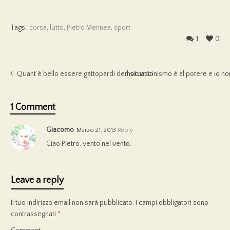
Tags:
corsa
,
lutto
,
Pietro Mennea
,
sport
1
0
Quant’è bello essere gattopardi democratici
Il situazionismo è al potere e io 
1 Comment
Giacomo
Marzo 21, 2013
Reply
Ciao Pietro, vento nel vento.
Leave a reply
Il tuo indirizzo email non sarà pubblicato.
I campi obbligatori sono
contrassegnati
*