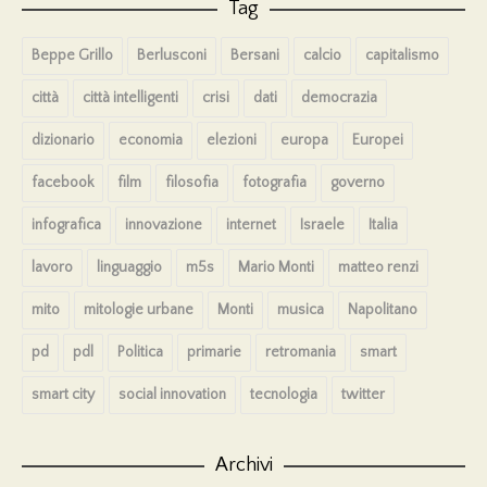
Tag
Beppe Grillo
Berlusconi
Bersani
calcio
capitalismo
città
città intelligenti
crisi
dati
democrazia
dizionario
economia
elezioni
europa
Europei
facebook
film
filosofia
fotografia
governo
infografica
innovazione
internet
Israele
Italia
lavoro
linguaggio
m5s
Mario Monti
matteo renzi
mito
mitologie urbane
Monti
musica
Napolitano
pd
pdl
Politica
primarie
retromania
smart
smart city
social innovation
tecnologia
twitter
Archivi