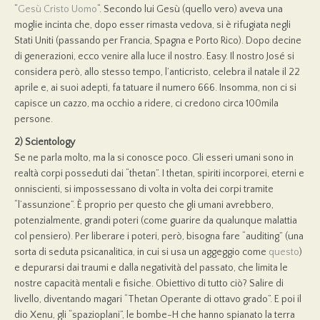
“
Gesù Cristo Uomo
“. Secondo lui Gesù (quello vero) aveva una
moglie incinta che, dopo esser rimasta vedova, si è rifugiata negli
Stati Uniti (passando per Francia, Spagna e Porto Rico). Dopo decine
di generazioni, ecco venire alla luce il nostro. Easy. Il nostro José si
considera però, allo stesso tempo, l’anticristo, celebra il natale il 22
aprile e, ai suoi adepti, fa tatuare il numero 666. Insomma, non ci si
capisce un cazzo, ma occhio a ridere, ci credono circa 100mila
persone.
2) Scientology
Se ne parla molto, ma la si conosce poco. Gli esseri umani sono in
realtà corpi posseduti dai “thetan”. I thetan, spiriti incorporei, eterni e
onniscienti, si impossessano di volta in volta dei corpi tramite
“l’assunzione”. È proprio per questo che gli umani avrebbero,
potenzialmente, grandi poteri (come guarire da qualunque malattia
col pensiero). Per liberare i poteri, però, bisogna fare “auditing” (una
sorta di seduta psicanalitica, in cui si usa un aggeggio come
questo
)
e depurarsi dai traumi e dalla negatività del passato, che limita le
nostre capacità mentali e fisiche. Obiettivo di tutto ciò? Salire di
livello, diventando magari “Thetan Operante di ottavo grado”. E poi il
dio Xenu, gli “spazioplani”, le bombe-H che hanno spianato la terra