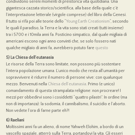
condividono sereni momenti di preistorica vita quotidiana. Una
gigantesca cazzata storico/scientifica, alla base della quale c’è
l’interpretazione letterale (virgole comprese) del libro della Genesi.
Il tutto si rifà poi alle teorie dello “
Young Earth Creationism
“, secondo
le quali il paradiso, la Terra e la vita sono stati creati (tutti insieme)
tra i 5700 e i 10mila anni fa. Posticino simpatico, dal quale migliaia di
americani escono ogni anno convinti che, se solo fossero nati
qualche migliaio di anni fa, avrebbero potuto fare
questo
5) La Chiesa dell’eutanasia
Le risorse della Terra sono limitate, non possono più sostentare
l’intera popolazione umana. L’unico modo che resta all’umanità per
sopravvivere è ridurre il numero di persone vive: con qualunque
mezzo. Benvenuti nella
Chiesa dell’eutanasia
. Primo (e unico)
comandamento di questa strampalata religione: non procreare! I
mezzi per obbedirvi sono i cosiddetti “quattro pilastri”. In ordine (ma
non di importanza): la sodomia, il cannibalismo, il suicidio e l’aborto.
Non vedete l’ora di farne parte eh?!
6) Raeliani
Moltissimi anni fa un alieno, di nome Yahweh Elohim, a bordo di un
vascello spaziale, atterrò sulla Terra, portandovi la vita. Gli esseri