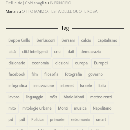
Dell’inizio | Colti sbagli
su
IN PRINCIPIO
Marta
su
OTTO MARZO, FESTA DELLE QUOTE ROSA
Tag
Beppe Grillo
Berlusconi
Bersani
calcio
capitalismo
città
città intelligenti
crisi
dati
democrazia
dizionario
economia
elezioni
europa
Europei
facebook
film
filosofia
fotografia
governo
infografica
innovazione
internet
Israele
Italia
lavoro
linguaggio
m5s
Mario Monti
matteo renzi
mito
mitologie urbane
Monti
musica
Napolitano
pd
pdl
Politica
primarie
retromania
smart