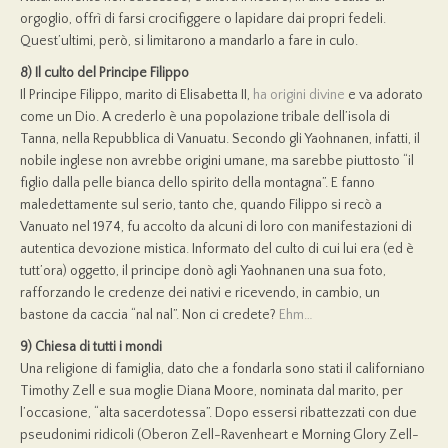
orgoglio, offrì di farsi crocifiggere o lapidare dai propri fedeli.
Quest’ultimi, però, si limitarono a mandarlo a fare in culo.
8) Il culto del Principe Filippo
Il Principe Filippo, marito di Elisabetta II,
ha origini divine
e va adorato
come un Dio. A crederlo è una popolazione tribale dell’isola di
Tanna, nella Repubblica di Vanuatu. Secondo gli Yaohnanen, infatti, il
nobile inglese non avrebbe origini umane, ma sarebbe piuttosto “il
figlio dalla pelle bianca dello spirito della montagna”. E fanno
maledettamente sul serio, tanto che, quando Filippo si recò a
Vanuato nel 1974, fu accolto da alcuni di loro con manifestazioni di
autentica devozione mistica. Informato del culto di cui lui era (ed è
tutt’ora) oggetto, il principe donò agli Yaohnanen una sua foto,
rafforzando le credenze dei nativi e ricevendo, in cambio, un
bastone da caccia “nal nal”. Non ci credete?
Ehm…
9) Chiesa di tutti i mondi
Una religione di famiglia, dato che a fondarla sono stati il californiano
Timothy Zell e sua moglie Diana Moore, nominata dal marito, per
l’occasione, “alta sacerdotessa”. Dopo essersi ribattezzati con due
pseudonimi ridicoli (Oberon Zell-Ravenheart e Morning Glory Zell-