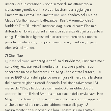
umani – di sua creazione – sono sì mortali, ma attraverso la
clonazione genetica, prima o poi, riusciranno a raggiungere
l’immortalità. Eccovi il movimento
Raeliano
, fondato nel 1974 da
Claude Vorilhon: auto-ribattezzatosi “Rael”. Maometto, Gesù,
Buddha? Tutti “illuminati”, incaricati dagli alieni di razza Elohim di
diffondere il loro verbo sulla Terra. La speranza di ogni credente è
che gli Elohim, intelligentissimi extraterrestri, tornino sul nostro
pianeta quanto prima, ma questo avverrà se, e solo se, la pace
trionferà nel mondo.
7) Chen Tao
Questa religione
, accozzaglia confusa di Buddismo, Cristianesimo e
culto degli extraterrestri, merita una menzione a parte. Il suo
sacerdote unico e fondatore Hon-Ming Chen è stato l’autore, il 31
marzo 1998, di una delle più rovinose figure di merda che la storia
delle sette religiose ricordi. Secondo il religioso taiwanese il 31
marzo del 1998, alle dodici e un minuto, Dio sarebbe dovuto
apparire in tutto il Nord America su un canale della tv via cavo. Hon-
Ming Chen ci tenne perfino a precisare che Dio sarebbe apparso
anche se non si era rinnovato l’abbonamento alla pay-tv!
Naturalmente non successe, e allora il nostro, in uno scatto di