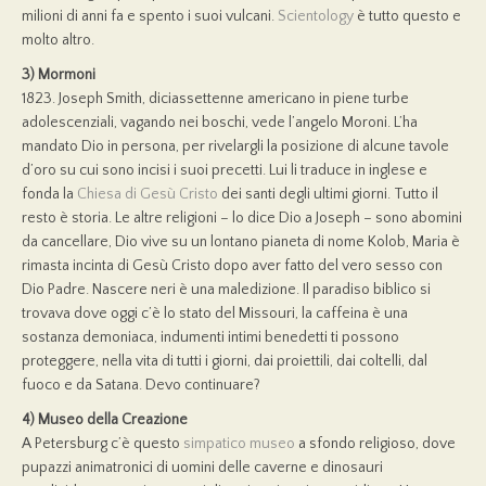
milioni di anni fa e spento i suoi vulcani.
Scientology
è tutto questo e
molto altro.
3) Mormoni
1823. Joseph Smith, diciassettenne americano in piene turbe
adolescenziali, vagando nei boschi, vede l’angelo Moroni. L’ha
mandato Dio in persona, per rivelargli la posizione di alcune tavole
d’oro su cui sono incisi i suoi precetti. Lui li traduce in inglese e
fonda la
Chiesa di Gesù Cristo
dei santi degli ultimi giorni. Tutto il
resto è storia. Le altre religioni – lo dice Dio a Joseph – sono abomini
da cancellare, Dio vive su un lontano pianeta di nome Kolob, Maria è
rimasta incinta di Gesù Cristo dopo aver fatto del vero sesso con
Dio Padre. Nascere neri è una maledizione. Il paradiso biblico si
trovava dove oggi c’è lo stato del Missouri, la caffeina è una
sostanza demoniaca, indumenti intimi benedetti ti possono
proteggere, nella vita di tutti i giorni, dai proiettili, dai coltelli, dal
fuoco e da Satana. Devo continuare?
4) Museo della Creazione
A Petersburg c’è questo
simpatico museo
a sfondo religioso, dove
pupazzi animatronici di uomini delle caverne e dinosauri