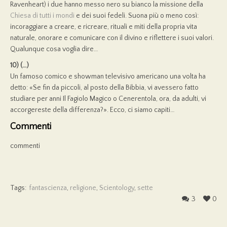
Ravenheart) i due hanno messo nero su bianco la missione della
Chiesa di tutti i mondi
e dei suoi fedeli. Suona più o meno così:
incoraggiare a creare, e ricreare, rituali e miti della propria vita
naturale, onorare e comunicare con il divino e riflettere i suoi valori.
Qualunque cosa voglia dire…
10) (…)
Un famoso comico e showman televisivo americano una volta ha
detto: «Se fin da piccoli, al posto della Bibbia, vi avessero fatto
studiare per anni Il Fagiolo Magico o Cenerentola, ora, da adulti, vi
accorgereste della differenza?». Ecco, ci siamo capiti…
Commenti
commenti
Tags:
fantascienza
,
religione
,
Scientology
,
sette
3
0