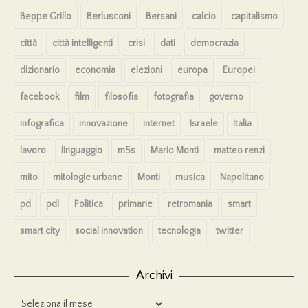
Beppe Grillo
Berlusconi
Bersani
calcio
capitalismo
città
città intelligenti
crisi
dati
democrazia
dizionario
economia
elezioni
europa
Europei
facebook
film
filosofia
fotografia
governo
infografica
innovazione
internet
Israele
Italia
lavoro
linguaggio
m5s
Mario Monti
matteo renzi
mito
mitologie urbane
Monti
musica
Napolitano
pd
pdl
Politica
primarie
retromania
smart
smart city
social innovation
tecnologia
twitter
Archivi
Archivi