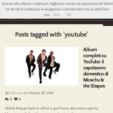
Questo sito utilizza i cookie per migliorare servizi ed esperienza dei lettori
Se decidi di continuare la navigazione consideriamo che accetti il loro
uso.
+Info
OK
Posts tagged with ‘youtube’
Album
completi su
YouTube: il
capolavoro
domestico di
Micachu &
the Shapes
By
il Bureau
on Ottobre 30, 2012
0
0
di Bobi Raspati Siete in ufficio e quel fesso del vostro capo ha