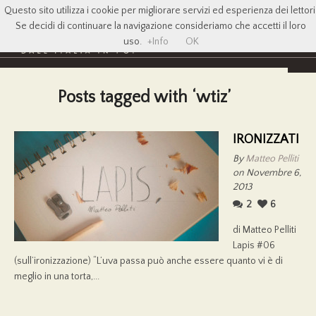
Questo sito utilizza i cookie per migliorare servizi ed esperienza dei lettori
Se decidi di continuare la navigazione consideriamo che accetti il loro
uso.
+Info
OK
Posts tagged with ‘wtiz’
IRONIZZATI
By
Matteo Pelliti
on Novembre 6,
2013
2
6
di Matteo Pelliti
Lapis #06
(sull’ironizzazione) “L’uva passa può anche essere quanto vi è di
meglio in una torta,...