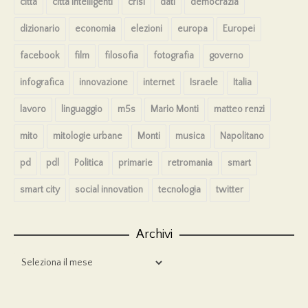
città
città intelligenti
crisi
dati
democrazia
dizionario
economia
elezioni
europa
Europei
facebook
film
filosofia
fotografia
governo
infografica
innovazione
internet
Israele
Italia
lavoro
linguaggio
m5s
Mario Monti
matteo renzi
mito
mitologie urbane
Monti
musica
Napolitano
pd
pdl
Politica
primarie
retromania
smart
smart city
social innovation
tecnologia
twitter
Archivi
Archivi