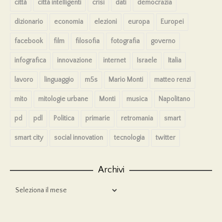
città
città intelligenti
crisi
dati
democrazia
dizionario
economia
elezioni
europa
Europei
facebook
film
filosofia
fotografia
governo
infografica
innovazione
internet
Israele
Italia
lavoro
linguaggio
m5s
Mario Monti
matteo renzi
mito
mitologie urbane
Monti
musica
Napolitano
pd
pdl
Politica
primarie
retromania
smart
smart city
social innovation
tecnologia
twitter
Archivi
Archivi