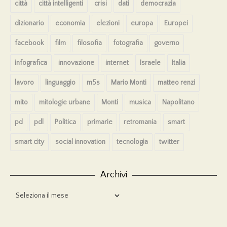
città
città intelligenti
crisi
dati
democrazia
dizionario
economia
elezioni
europa
Europei
facebook
film
filosofia
fotografia
governo
infografica
innovazione
internet
Israele
Italia
lavoro
linguaggio
m5s
Mario Monti
matteo renzi
mito
mitologie urbane
Monti
musica
Napolitano
pd
pdl
Politica
primarie
retromania
smart
smart city
social innovation
tecnologia
twitter
Archivi
Archivi