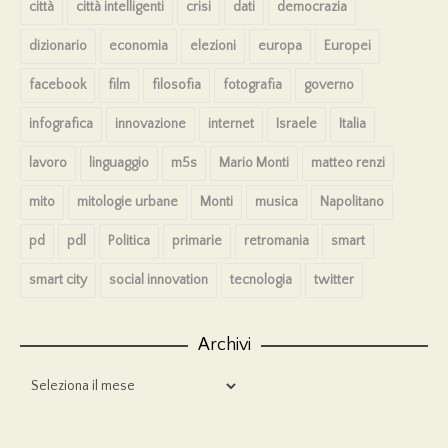
città
città intelligenti
crisi
dati
democrazia
dizionario
economia
elezioni
europa
Europei
facebook
film
filosofia
fotografia
governo
infografica
innovazione
internet
Israele
Italia
lavoro
linguaggio
m5s
Mario Monti
matteo renzi
mito
mitologie urbane
Monti
musica
Napolitano
pd
pdl
Politica
primarie
retromania
smart
smart city
social innovation
tecnologia
twitter
Archivi
Archivi