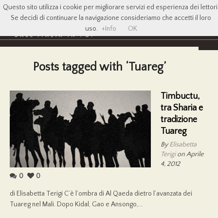
Questo sito utilizza i cookie per migliorare servizi ed esperienza dei lettori
Se decidi di continuare la navigazione consideriamo che accetti il loro
uso.
+Info
OK
Posts tagged with ‘Tuareg’
Timbuctu,
tra Sharia e
tradizione
Tuareg
By
Elisabetta
Terigi
on Aprile
4, 2012
0
0
di Elisabetta Terigi C’è l’ombra di Al Qaeda dietro l’avanzata dei
Tuareg nel Mali. Dopo Kidal, Gao e Ansongo,...