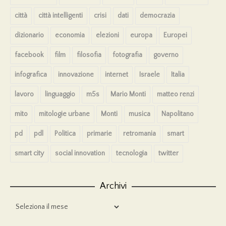
città
città intelligenti
crisi
dati
democrazia
dizionario
economia
elezioni
europa
Europei
facebook
film
filosofia
fotografia
governo
infografica
innovazione
internet
Israele
Italia
lavoro
linguaggio
m5s
Mario Monti
matteo renzi
mito
mitologie urbane
Monti
musica
Napolitano
pd
pdl
Politica
primarie
retromania
smart
smart city
social innovation
tecnologia
twitter
Archivi
Archivi