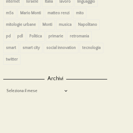
internet
Israele
Italia
lavoro
linguaggio
m5s
Mario Monti
matteo renzi
mito
mitologie urbane
Monti
musica
Napolitano
pd
pdl
Politica
primarie
retromania
smart
smart city
social innovation
tecnologia
twitter
Archivi
Archivi