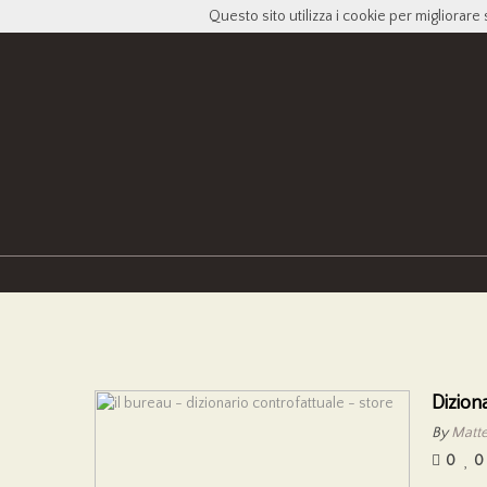
Questo sito utilizza i cookie per migliorare 
Dizion
By
Matteo
0
0