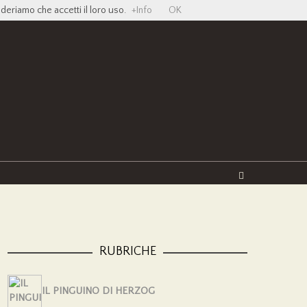
ideriamo che accetti il loro uso.
+Info
OK
Twitter
Facebook
YouTube
Vimeo
RUBRICHE
IL PINGUINO DI HERZOG