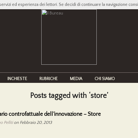
servizi ed esperienza dei lettori. Se decidi di continuare la navigazione cons
INCHIESTE
RUBRICHE
MEDIA
CHI SIAMO
Posts tagged with ‘store’
ario controfattuale dell’innovazione – Store
 Pelliti
on Febbraio 20, 2013