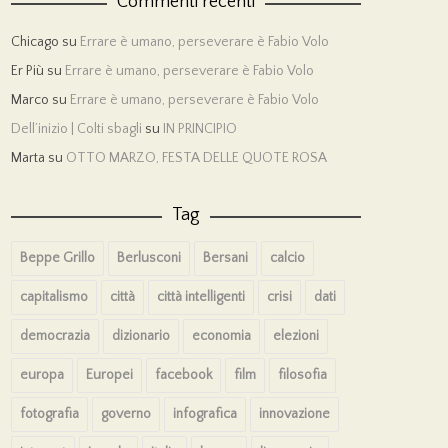
Commenti recenti
Chicago
su
Errare è umano, perseverare è Fabio Volo
Er Più
su
Errare è umano, perseverare è Fabio Volo
Marco
su
Errare è umano, perseverare è Fabio Volo
Dell’inizio | Colti sbagli
su
IN PRINCIPIO
Marta
su
OTTO MARZO, FESTA DELLE QUOTE ROSA
Tag
Beppe Grillo
Berlusconi
Bersani
calcio
capitalismo
città
città intelligenti
crisi
dati
democrazia
dizionario
economia
elezioni
europa
Europei
facebook
film
filosofia
fotografia
governo
infografica
innovazione