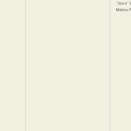
“Store” 
Matteo Pe