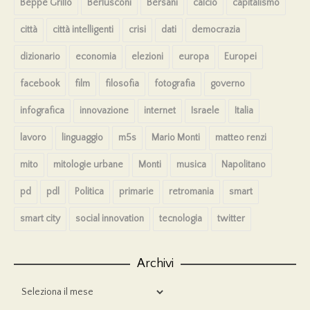
Beppe Grillo
Berlusconi
Bersani
calcio
capitalismo
città
città intelligenti
crisi
dati
democrazia
dizionario
economia
elezioni
europa
Europei
facebook
film
filosofia
fotografia
governo
infografica
innovazione
internet
Israele
Italia
lavoro
linguaggio
m5s
Mario Monti
matteo renzi
mito
mitologie urbane
Monti
musica
Napolitano
pd
pdl
Politica
primarie
retromania
smart
smart city
social innovation
tecnologia
twitter
Archivi
Archivi