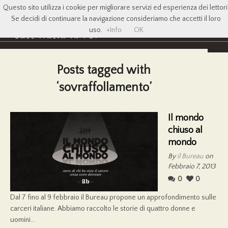
Questo sito utilizza i cookie per migliorare servizi ed esperienza dei lettori
Se decidi di continuare la navigazione consideriamo che accetti il loro
uso.
+Info
OK
Posts tagged with
‘sovraffollamento’
Il mondo
chiuso al
mondo
By
il Bureau
on
Febbraio 7, 2013
0
0
Dal 7 fino al 9 febbraio il Bureau propone un approfondimento sulle
carceri italiane. Abbiamo raccolto le storie di quattro donne e
uomini...