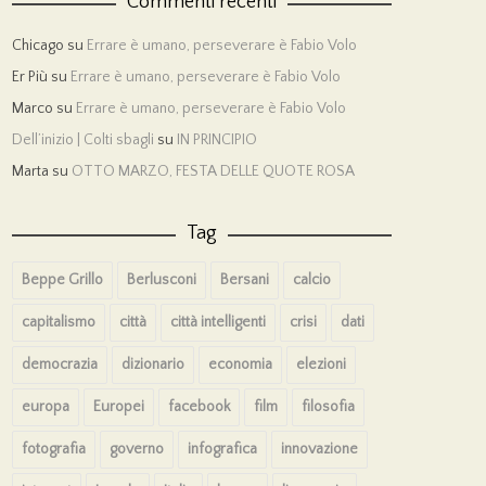
Commenti recenti
Chicago
su
Errare è umano, perseverare è Fabio Volo
Er Più
su
Errare è umano, perseverare è Fabio Volo
Marco
su
Errare è umano, perseverare è Fabio Volo
Dell’inizio | Colti sbagli
su
IN PRINCIPIO
Marta
su
OTTO MARZO, FESTA DELLE QUOTE ROSA
Tag
Beppe Grillo
Berlusconi
Bersani
calcio
capitalismo
città
città intelligenti
crisi
dati
democrazia
dizionario
economia
elezioni
europa
Europei
facebook
film
filosofia
fotografia
governo
infografica
innovazione