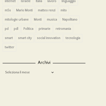
internet
Israele
Italia
lavoro
linguaggio
m5s
Mario Monti
matteo renzi
mito
mitologie urbane
Monti
musica
Napolitano
pd
pdl
Politica
primarie
retromania
smart
smart city
social innovation
tecnologia
twitter
Archivi
Archivi