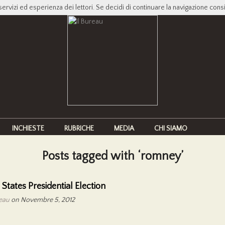
servizi ed esperienza dei lettori. Se decidi di continuare la navigazione cons
INCHIESTE
RUBRICHE
MEDIA
CHI SIAMO
Posts tagged with ‘romney’
 States Presidential Election
reau
on Novembre 5, 2012