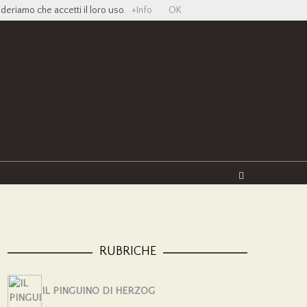
ideriamo che accetti il loro uso.
+Info
OK
Twitter
Facebook
YouTube
Vimeo
RUBRICHE
IL PINGUINO DI HERZOG