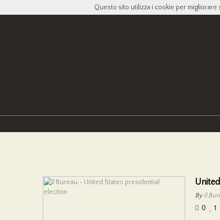
Questo sito utilizza i cookie per migliorare 
United
By
il Bu
0
1