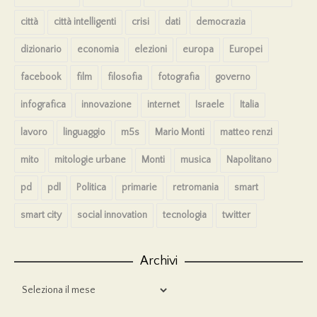
città
città intelligenti
crisi
dati
democrazia
dizionario
economia
elezioni
europa
Europei
facebook
film
filosofia
fotografia
governo
infografica
innovazione
internet
Israele
Italia
lavoro
linguaggio
m5s
Mario Monti
matteo renzi
mito
mitologie urbane
Monti
musica
Napolitano
pd
pdl
Politica
primarie
retromania
smart
smart city
social innovation
tecnologia
twitter
Archivi
Archivi