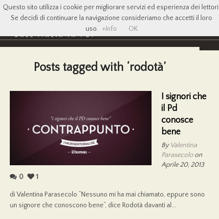
Questo sito utilizza i cookie per migliorare servizi ed esperienza dei lettori
Se decidi di continuare la navigazione consideriamo che accetti il loro
uso.
+Info
OK
Posts tagged with ‘rodotà’
I signori che
il Pd
conosce
bene
By
Valentina
Parasecolo
on
Aprile 20, 2013
0
1
di Valentina Parasecolo “Nessuno mi ha mai chiamato, eppure sono
un signore che conoscono bene“, dice Rodotà davanti al...