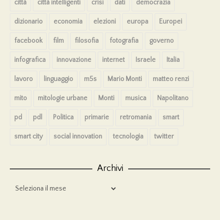
città
città intelligenti
crisi
dati
democrazia
dizionario
economia
elezioni
europa
Europei
facebook
film
filosofia
fotografia
governo
infografica
innovazione
internet
Israele
Italia
lavoro
linguaggio
m5s
Mario Monti
matteo renzi
mito
mitologie urbane
Monti
musica
Napolitano
pd
pdl
Politica
primarie
retromania
smart
smart city
social innovation
tecnologia
twitter
Archivi
Archivi