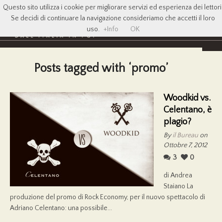
Questo sito utilizza i cookie per migliorare servizi ed esperienza dei lettori
Se decidi di continuare la navigazione consideriamo che accetti il loro
uso.
+Info
OK
Posts tagged with ‘promo’
Woodkid vs.
Celentano, è
plagio?
By
il Bureau
on
Ottobre 7, 2012
3
0
di Andrea
Staiano La
produzione del promo di Rock Economy, per il nuovo spettacolo di
Adriano Celentano: una possibile...