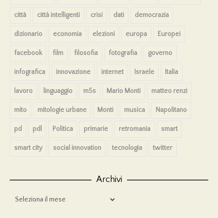
città
città intelligenti
crisi
dati
democrazia
dizionario
economia
elezioni
europa
Europei
facebook
film
filosofia
fotografia
governo
infografica
innovazione
internet
Israele
Italia
lavoro
linguaggio
m5s
Mario Monti
matteo renzi
mito
mitologie urbane
Monti
musica
Napolitano
pd
pdl
Politica
primarie
retromania
smart
smart city
social innovation
tecnologia
twitter
Archivi
Archivi