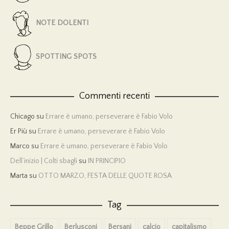
NOTE DOLENTI
SPOTTING SPOTS
Commenti recenti
Chicago
su
Errare è umano, perseverare è Fabio Volo
Er Più
su
Errare è umano, perseverare è Fabio Volo
Marco
su
Errare è umano, perseverare è Fabio Volo
Dell’inizio | Colti sbagli
su
IN PRINCIPIO
Marta
su
OTTO MARZO, FESTA DELLE QUOTE ROSA
Tag
Beppe Grillo
Berlusconi
Bersani
calcio
capitalismo