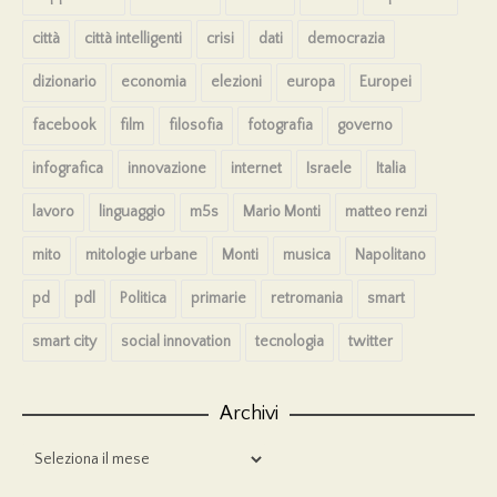
città
città intelligenti
crisi
dati
democrazia
dizionario
economia
elezioni
europa
Europei
facebook
film
filosofia
fotografia
governo
infografica
innovazione
internet
Israele
Italia
lavoro
linguaggio
m5s
Mario Monti
matteo renzi
mito
mitologie urbane
Monti
musica
Napolitano
pd
pdl
Politica
primarie
retromania
smart
smart city
social innovation
tecnologia
twitter
Archivi
Archivi