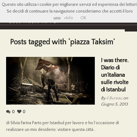
Questo sito utilizza i cookie per migliorare servizi ed esperienza dei lettori
Se decidi di continuare la navigazione consideriamo che accetti il loro
uso.
+Info
OK
Posts tagged with ‘piazza Taksim’
I was there.
Diario di
un’italiana
sulle rivolte
di Istanbul
By
il Bureau
on
Giugno 5, 2013
0
0
di Silvia Farina Parto per Istanbul per lavoro e ho l’occasione di
realizzare un mio desiderio: visitare questa città...